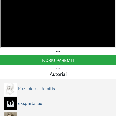
Jei manote, kad mūsų darbas Jums reikalingas, kviečiame
paremti: Patreon platformoje
patreon.com/KazimierasJuraitis; Tiesiogiai pervedant per
PayPal paypal.me/PressJazzTV; Bankiniu pavedimu - VŠĮ
"Kaisakas", LT477300010078090515 Paskirtyje nurodant
''Auka''.
NORIU PAREMTI
Autoriai
Kazimieras Juraitis
ekspertai.eu