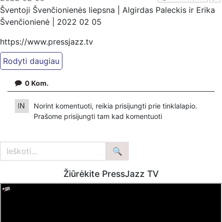
Šventoji Švenčionienės liepsna | Algirdas Paleckis ir Erika
Švenčionienė | 2022 02 05
https://www.pressjazz.tv
https://www.ekspertai.eu
Pradžia
0
Kom.
Norint komentuoti, reikia prisijungti prie tinklalapio.
Prašome
prisijungti
tam kad komentuoti
Žiūrėkite PressJazz TV
https://www.dailymotion.com/ekspertai