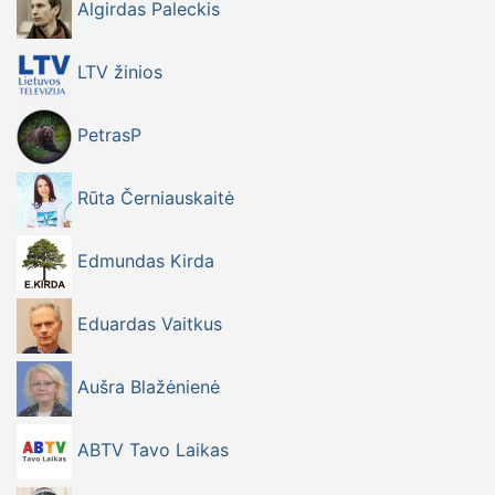
Algirdas Paleckis
LTV žinios
PetrasP
Rūta Černiauskaitė
Edmundas Kirda
Eduardas Vaitkus
Aušra Blažėnienė
ABTV Tavo Laikas