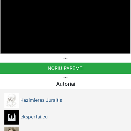
NORIU PAREMTI
Autoriai
Kazimieras Juraitis
ekspertai.eu