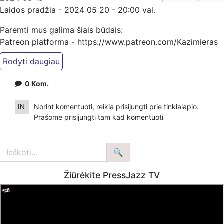
Laidos pradžia - 2024 05 20 - 20:00 val.
Paremti mus galima šiais būdais:
Patreon platforma - https://www.patreon.com/Kazimieras
Juraitis
PayPal -
Kazimieras.juraitis@gmail.com
0
Kom.
Bankiniu pavedimu - Gavėjas - KazimierasJuraitis,
IBAN Sąskaita - BE92 9741 1390 8123
Norint komentuoti, reikia prisijungti prie tinklalapio.
Bankas MONESE, SWIFT (BIC) kodas PESOBEB1
Prašome
prisijungti
tam kad komentuoti
Žiūrėkite PressJazz TV