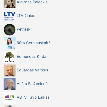
Algirdas Paleckis
LTV žinios
PetrasP
Rūta Černiauskaitė
Edmundas Kirda
Eduardas Vaitkus
Aušra Blažėnienė
ABTV Tavo Laikas