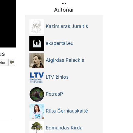
Autoriai
Kazimieras Juraitis
ekspertai.eu
us
Algirdas Paleckis
nka
LTV žinios
PetrasP
Rūta Černiauskaitė
Edmundas Kirda