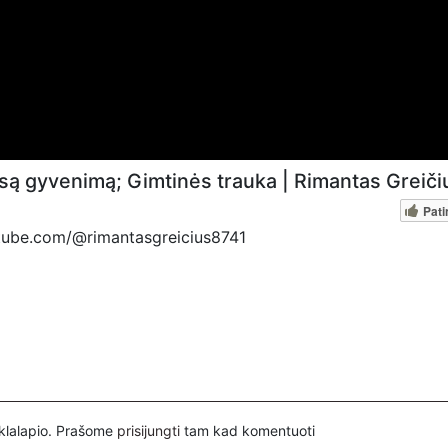
isą gyvenimą; Gimtinės trauka | Rimantas Greiči
Pati
utube.com/@rimantasgreicius8741
sJuraitis
itis,
inklalapio. Prašome
prisijungti
tam kad komentuoti
B1