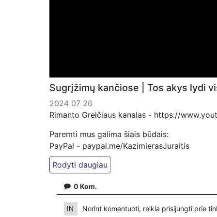
Sugrįžimų kančiose | Tos akys lydi v
2024 07 26
Rimanto Greičiaus kanalas - https://www.yo
Paremti mus galima šiais būdais:
PayPal - paypal.me/KazimierasJuraitis
Patreon - https://www.patreon.com/Kazimiera
Patreon - https://www.patreon.com/FeniksTV
0
Kom.
Bankiniu pavedimu - Gavėjas - Kazimieras Jura
IBAN Sąskaita - BE92 9741 1390 8123
Norint komentuoti, reikia prisijungti prie t
Bankas MONESE, SWIFT (BIC) kodas PESOBE