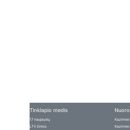
Tinklapio medis
Nuoro
17 naujausių
Kazimiera
LTV žinios
Kazimiera