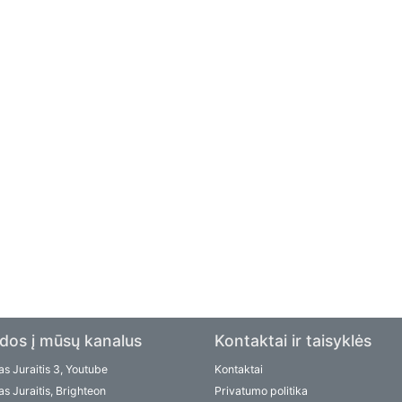
dos į mūsų kanalus
Kontaktai ir taisyklės
s Juraitis 3, Youtube
Kontaktai
s Juraitis, Brighteon
Privatumo politika