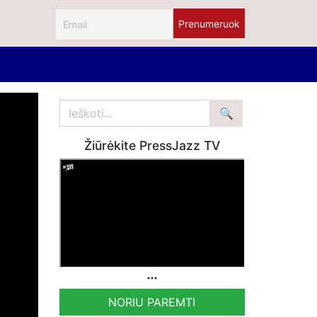
Žiūrėkite PressJazz TV
NORIU PAREMTI