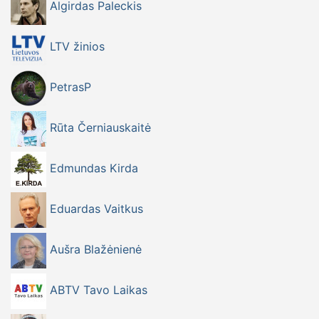
Algirdas Paleckis
LTV žinios
PetrasP
Rūta Černiauskaitė
Edmundas Kirda
Eduardas Vaitkus
Aušra Blažėnienė
ABTV Tavo Laikas