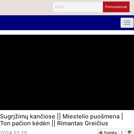
Sugrįžimų kančiose || Miestelio puošmena |
Ton pačion kėdėn || Rimantas Greičius
Patinka
1
2024 03 29