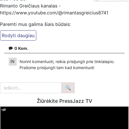
Rimanto Greičiaus kanalas -
https://www.youtube.com/@rimantasgreicius8741
Paremti mus galima šiais būdais:
PayPal - paypal.me/KazimierasJuraitis
Patreon - https://www.patreon.com/KazimierasJuraitis
Patreon - https://www.patreon.com/FeniksTV
0
Kom.
Bankiniu pavedimu - Gavėjas - Kazimieras Juraitis,
Norint komentuoti, reikia prisijungti prie tinklalapio.
IBAN Sąskaita - BE92 9741 1390 8123
Prašome
prisijungti
tam kad komentuoti
Bankas MONESE, SWIFT (BIC) kodas PESOBEB1
Žiūrėkite PressJazz TV