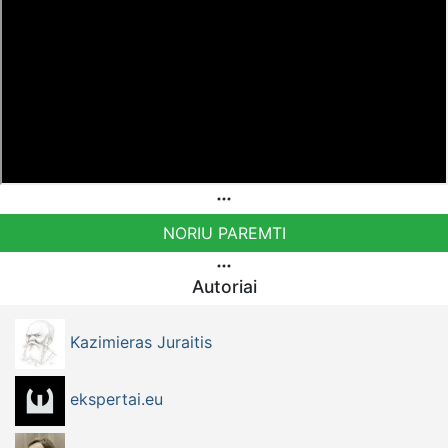
NORIU PAREMTI
Autoriai
Kazimieras Juraitis
ekspertai.eu