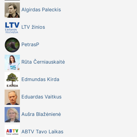
Algirdas Paleckis
LTV žinios
PetrasP
Rūta Černiauskaitė
Edmundas Kirda
Eduardas Vaitkus
Aušra Blažėnienė
ABTV Tavo Laikas