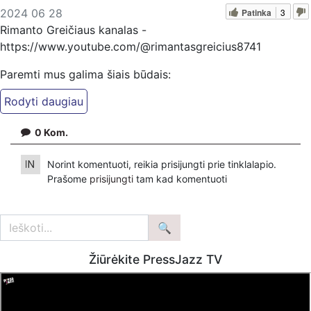
Patinka
3
2024 06 28
Rimanto Greičiaus kanalas -
https://www.youtube.com/@rimantasgreicius8741
Paremti mus galima šiais būdais:
PayPal - paypal.me/KazimierasJuraitis
Patreon - https://www.patreon.com/KazimierasJuraitis
Patreon - https://www.patreon.com/FeniksTV
0
Kom.
Bankiniu pavedimu - Gavėjas - Kazimieras Juraitis,
Norint komentuoti, reikia prisijungti prie tinklalapio.
IBAN Sąskaita - BE92 9741 1390 8123
Prašome
prisijungti
tam kad komentuoti
Bankas MONESE, SWIFT (BIC) kodas PESOBEB1
Žiūrėkite PressJazz TV