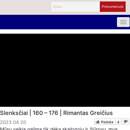
Slenksčiai | 160 – 176 | Rimantas Greičius
Patinka
4
2023 04 20
Mūsų veikla galima tik dėka skaitytojų ir žiūrovų, mus