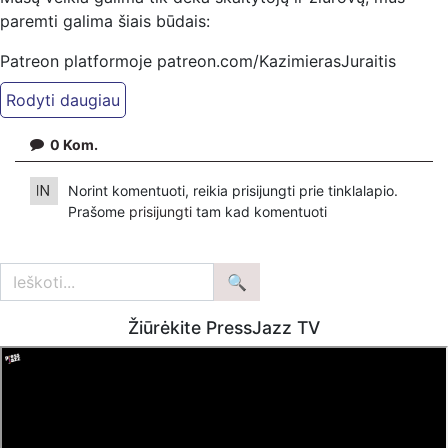
paremti galima šiais būdais:
Patreon platformoje patreon.com/KazimierasJuraitis
Tiesiogiai pervedant per PayPal paypal.me/PressJazzTV
Bankiniu pavedimu - Gavėjas - Kazimieras Juraitis
0
Kom.
IBAN Sąskaita - BE92 9741 1390 8123
Bankas MONESE, SWIFT (BIC) kodas PESOBEB1
Norint komentuoti, reikia prisijungti prie tinklalapio.
Prašome
prisijungti
tam kad komentuoti
Žiūrėkite PressJazz TV