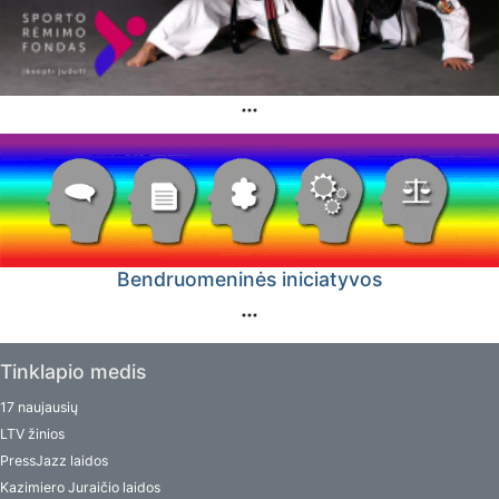
Bendruomeninės iniciatyvos
Tinklapio medis
17 naujausių
LTV žinios
PressJazz laidos
Kazimiero Juraičio laidos