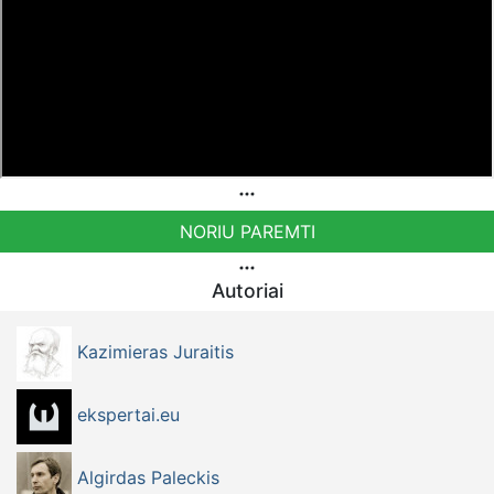
NORIU PAREMTI
Autoriai
Kazimieras Juraitis
ekspertai.eu
Algirdas Paleckis