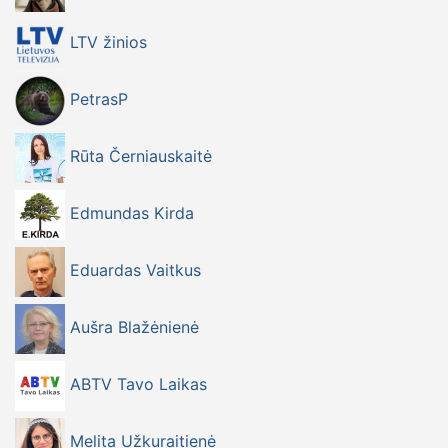
LTV žinios
PetrasP
Rūta Černiauskaitė
Edmundas Kirda
Eduardas Vaitkus
Aušra Blažėnienė
ABTV Tavo Laikas
Melita Užkuraitienė