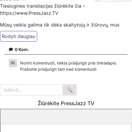
Tiesiogines transliacijas žiūrėkite čia –
https://www.PressJazz.TV
Mūsų veikla galima tik dėka skaitytojų ir žiūrovų, mus
paremti galima šiais būdais:
Patreon platformoje patreon.com/KazimierasJuraitis
Tiesiogiai pervedant per PayPal paypal.me/PressJazzTV
0
Kom.
Bankiniu pavedimu - Gavėjas - Dmitrij Glazkov,
Norint komentuoti, reikia prisijungti prie tinklalapio.
IBAN Sąskaita - BE38 9741 1391 3072
Prašome
prisijungti
tam kad komentuoti
Bankas MONESE, SWIFT (BIC) kodas PESOBEB1
Bankiniu pavedimu - Gavėjas - Kazimieras Juraitis
IBAN Sąskaita - BE92 9741 1390 8123
Bankas MONESE, SWIFT (BIC) kodas PESOBEB1
Žiūrėkite PressJazz TV