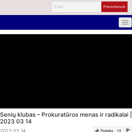
Senių klubas – Prokuratūros menas ir radikalai |
2023 03 14
Patinka
13
2023 03 14