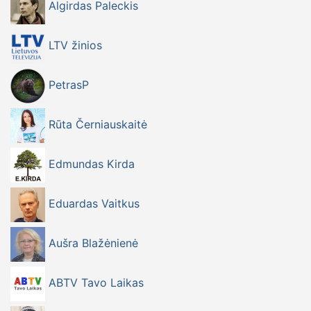
Algirdas Paleckis
LTV žinios
PetrasP
Rūta Černiauskaitė
Edmundas Kirda
Eduardas Vaitkus
Aušra Blažėnienė
ABTV Tavo Laikas