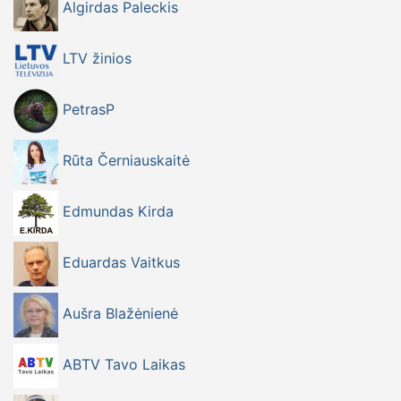
Algirdas Paleckis
LTV žinios
PetrasP
Rūta Černiauskaitė
Edmundas Kirda
Eduardas Vaitkus
Aušra Blažėnienė
ABTV Tavo Laikas