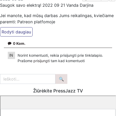
Saugok savo elektrą! 2022 09 21 Vanda Darjina
Jei manote, kad mūsų darbas Jums reikalingas, kviečiame
paremti: Patreon platfomoje
patreon.com/KazimierasJuraitis; Tiesiogiai pervedant per
PayPal paypal.me/PressJazzTV; Bankiniu pavedimu - VŠĮ
"Kaisakas", LT477300010078090515 Paskirtyje nurodant
0
Kom.
''Auka''
Norint komentuoti, reikia prisijungti prie tinklalapio.
Prašome
prisijungti
tam kad komentuoti
Žiūrėkite PressJazz TV