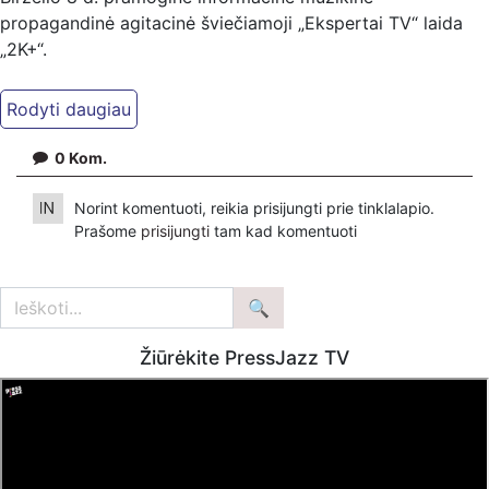
propagandinė agitacinė šviečiamoji „Ekspertai TV“ laida
„2K+“.
Kiti mūsų kanalai:
Ekspertai.eu Telegram'e – https://t.me/ekspertaiTelegram
Dailymotion: https://www.dailymotion.com/ekspertai
0
Kom.
https://www.ekspertai.eu
Norint komentuoti, reikia prisijungti prie tinklalapio.
Mūsų veikla galima tik dėka skaitytojų ir žiūrovų, mus
Prašome
prisijungti
tam kad komentuoti
paremti galima šiais būdais:
VšĮ „Ekspertai.eu“ per PayPal paspaudę šią nuorodą –
https://www.paypal.com/paypalme/Ekspertaieu?
locale.x=en_US
Žiūrėkite PressJazz TV