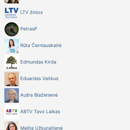
LTV žinios
PetrasP
Rūta Černiauskaitė
Edmundas Kirda
Eduardas Vaitkus
Aušra Blažėnienė
ABTV Tavo Laikas
Melita Užkuraitienė