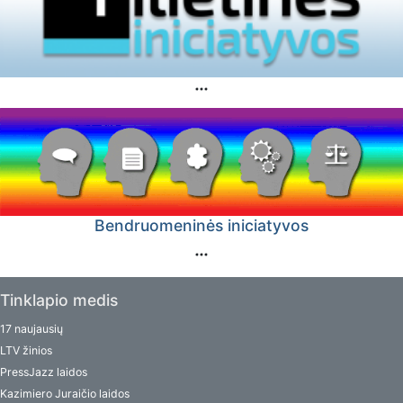
Bendruomeninės iniciatyvos
Tinklapio medis
17 naujausių
LTV žinios
PressJazz laidos
Kazimiero Juraičio laidos