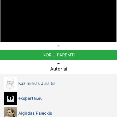
NORIU PAREMTI
Autoriai
Kazimieras Juraitis
ekspertai.eu
Algirdas Paleckis