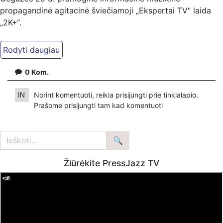
propagandinė agitacinė šviečiamoji „Ekspertai TV“ laida
„2K+“.
Kiti mūsų kanalai:
Ekspertai.eu Telegram'e – https://t.me/ekspertaiTelegram
Dailymotion: https://www.dailymotion.com/ekspertai
0
Kom.
https://www.ekspertai.eu
Norint komentuoti, reikia prisijungti prie tinklalapio.
Mūsų veikla galima tik dėka skaitytojų ir žiūrovų, mus
Prašome
prisijungti
tam kad komentuoti
paremti galima šiais būdais:
VšĮ „Ekspertai.eu“ per PayPal paspaudę šią nuorodą –
https://www.paypal.com/paypalme/Ekspertaieu?
locale.x=en_US
Žiūrėkite PressJazz TV