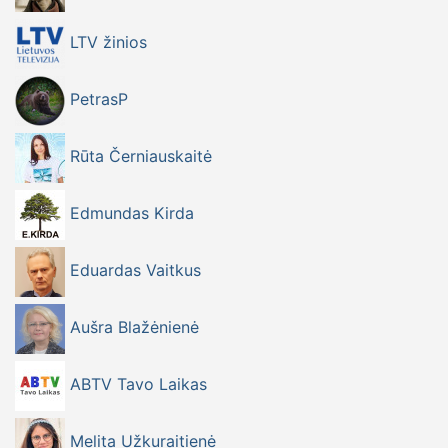
LTV žinios
PetrasP
Rūta Černiauskaitė
Edmundas Kirda
Eduardas Vaitkus
Aušra Blažėnienė
ABTV Tavo Laikas
Melita Užkuraitienė