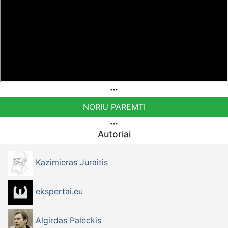
NORIU PAREMTI
Autoriai
Kazimieras Juraitis
ekspertai.eu
Algirdas Paleckis