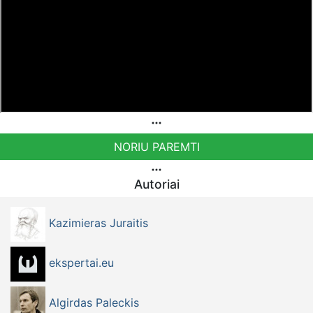
NORIU PAREMTI
Autoriai
Kazimieras Juraitis
ekspertai.eu
Algirdas Paleckis