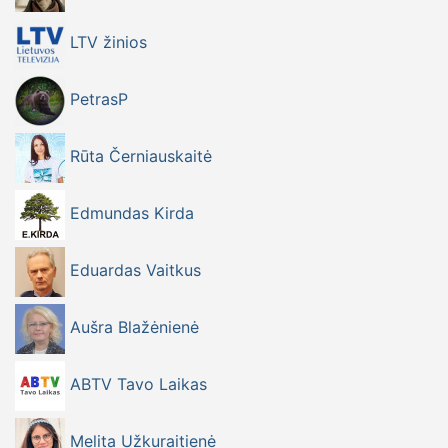
LTV žinios
PetrasP
Rūta Černiauskaitė
Edmundas Kirda
Eduardas Vaitkus
Aušra Blažėnienė
ABTV Tavo Laikas
Melita Užkuraitienė