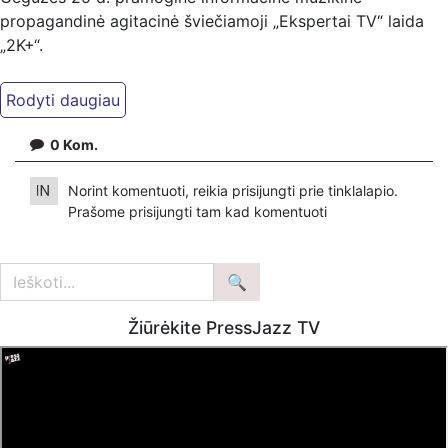
propagandinė agitacinė šviečiamoji „Ekspertai TV“ laida
„2K+“.
Kiti mūsų kanalai:
Ekspertai.eu Telegram'e – https://t.me/ekspertaiTelegram
Dailymotion: https://www.dailymotion.com/ekspertai
0
Kom.
https://www.ekspertai.eu
Norint komentuoti, reikia prisijungti prie tinklalapio.
Mūsų veikla galima tik dėka skaitytojų ir žiūrovų, mus
Prašome
prisijungti
tam kad komentuoti
paremti galima šiais būdais:
VšĮ „Ekspertai.eu“ per PayPal paspaudę šią nuorodą –
https://www.paypal.com/paypalme/Ekspertaieu?
locale.x=en_US
Žiūrėkite PressJazz TV