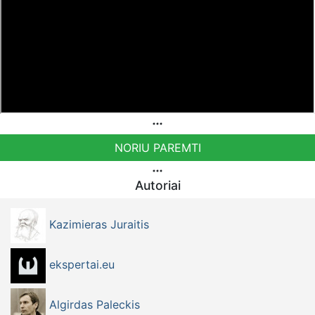
NORIU PAREMTI
Autoriai
Kazimieras Juraitis
ekspertai.eu
Algirdas Paleckis