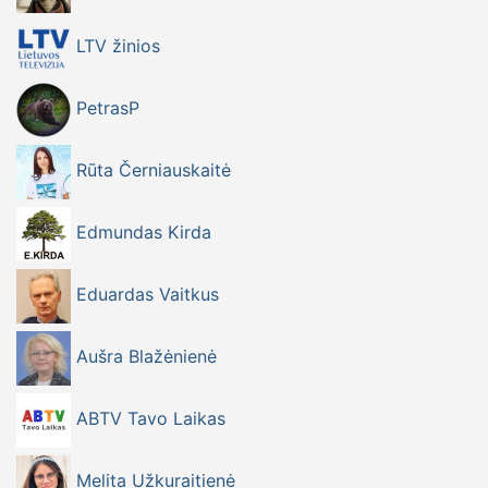
LTV žinios
PetrasP
Rūta Černiauskaitė
Edmundas Kirda
Eduardas Vaitkus
Aušra Blažėnienė
ABTV Tavo Laikas
Melita Užkuraitienė