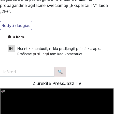
propagandinė agitacinė šviečiamoji „Ekspertai TV“ laida
„2K+“.
Kiti mūsų kanalai:
Ekspertai.eu Telegram'e – https://t.me/ekspertaiTelegram
Dailymotion: https://www.dailymotion.com/ekspertai
0
Kom.
https://www.ekspertai.eu
Norint komentuoti, reikia prisijungti prie tinklalapio.
Mūsų veikla galima tik dėka skaitytojų ir žiūrovų, mus
Prašome
prisijungti
tam kad komentuoti
paremti galima šiais būdais:
VšĮ „Ekspertai.eu“ per PayPal paspaudę šią nuorodą –
https://www.paypal.com/paypalme/Ekspertaieu?
locale.x=en_US
Žiūrėkite PressJazz TV