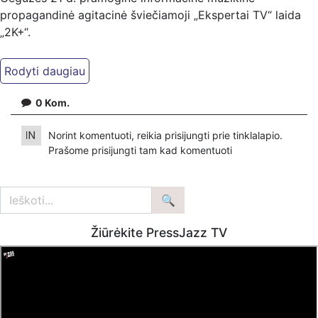
propagandinė agitacinė šviečiamoji „Ekspertai TV“ laida
„2K+“.
Kiti mūsų kanalai:
Ekspertai.eu Telegram'e – https://t.me/ekspertaiTelegram
Dailymotion: https://www.dailymotion.com/ekspertai
0
Kom.
https://www.ekspertai.eu
Norint komentuoti, reikia prisijungti prie tinklalapio.
Mūsų veikla galima tik dėka skaitytojų ir žiūrovų, mus
Prašome
prisijungti
tam kad komentuoti
paremti galima šiais būdais:
VšĮ „Ekspertai.eu“ per PayPal paspaudę šią nuorodą –
https://www.paypal.com/paypalme/Ekspertaieu?
locale.x=en_US
Žiūrėkite PressJazz TV