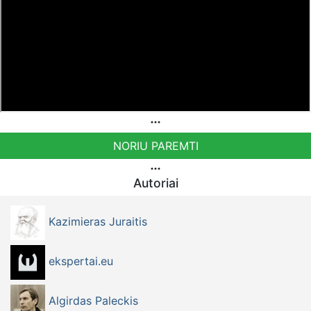
NORIU PAREMTI
Autoriai
Kazimieras Juraitis
ekspertai.eu
Algirdas Paleckis