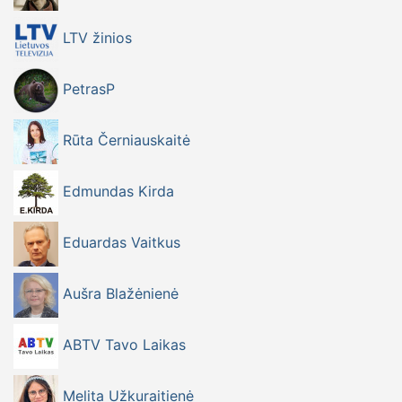
LTV žinios
PetrasP
Rūta Černiauskaitė
Edmundas Kirda
Eduardas Vaitkus
Aušra Blažėnienė
ABTV Tavo Laikas
Melita Užkuraitienė