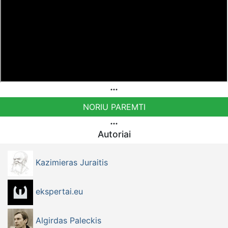
NORIU PAREMTI
Autoriai
Kazimieras Juraitis
ekspertai.eu
Algirdas Paleckis