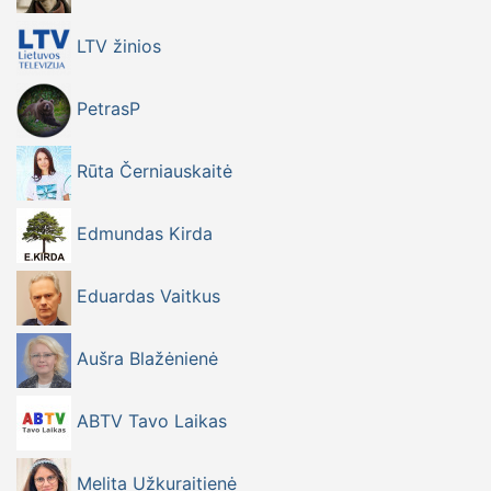
LTV žinios
PetrasP
Rūta Černiauskaitė
Edmundas Kirda
Eduardas Vaitkus
Aušra Blažėnienė
ABTV Tavo Laikas
Melita Užkuraitienė