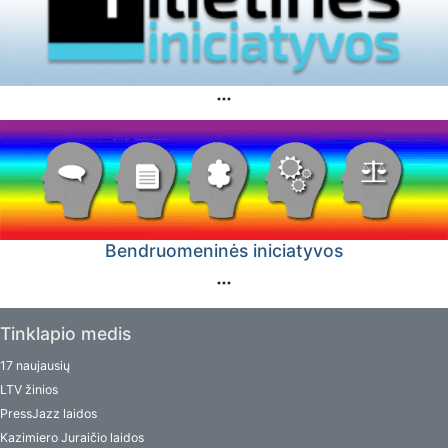
Bendruomeninės iniciatyvos
Tinklapio medis
17 naujausių
LTV žinios
PressJazz laidos
Kazimiero Juraičio laidos