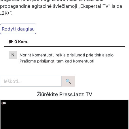
propagandinė agitacinė šviečiamoji „Ekspertai TV“ laida
„2K+“.
Kiti mūsų kanalai:
Ekspertai.eu Telegram'e – https://t.me/ekspertaiTelegram
Dailymotion: https://www.dailymotion.com/ekspertai
0
Kom.
https://www.ekspertai.eu
Norint komentuoti, reikia prisijungti prie tinklalapio.
Mūsų veikla galima tik dėka skaitytojų ir žiūrovų, mus
Prašome
prisijungti
tam kad komentuoti
paremti galima šiais būdais:
VšĮ „Ekspertai.eu“ per PayPal paspaudę šią nuorodą –
https://www.paypal.com/paypalme/Ekspertaieu?
locale.x=en_US
Žiūrėkite PressJazz TV