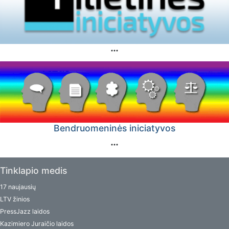
Bendruomeninės iniciatyvos
Tinklapio medis
17 naujausių
LTV žinios
PressJazz laidos
Kazimiero Juraičio laidos