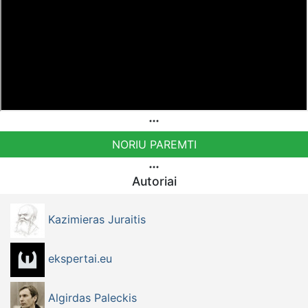
NORIU PAREMTI
Autoriai
Kazimieras Juraitis
ekspertai.eu
Algirdas Paleckis