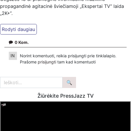
propagandinė agitacinė šviečiamoji „Ekspertai TV“ laida
„2K+“.
Kiti mūsų kanalai:
Ekspertai.eu Telegram'e – https://t.me/ekspertaiTelegram
Dailymotion: https://www.dailymotion.com/ekspertai
0
Kom.
https://www.ekspertai.eu
Norint komentuoti, reikia prisijungti prie tinklalapio.
Mūsų veikla galima tik dėka skaitytojų ir žiūrovų, mus
Prašome
prisijungti
tam kad komentuoti
paremti galima šiais būdais:
VšĮ „Ekspertai.eu“ per PayPal paspaudę šią nuorodą –
https://www.paypal.com/paypalme/Ekspertaieu?
locale.x=en_US
Žiūrėkite PressJazz TV