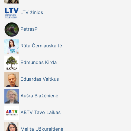
LTV žinios
PetrasP
Rūta Černiauskaitė
Edmundas Kirda
Eduardas Vaitkus
Aušra Blažėnienė
ABTV Tavo Laikas
Melita Užkuraitienė