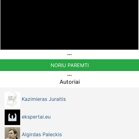
NORIU PAREMTI
Autoriai
Kazimieras Juraitis
ekspertai.eu
Algirdas Paleckis