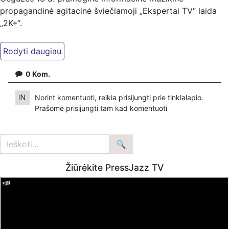
propagandinė agitacinė šviečiamoji „Ekspertai TV“ laida
„2K+“.
Kiti mūsų kanalai:
Ekspertai.eu Telegram'e – https://t.me/ekspertaiTelegram
Dailymotion: https://www.dailymotion.com/ekspertai
0
Kom.
https://www.ekspertai.eu
Norint komentuoti, reikia prisijungti prie tinklalapio.
Mūsų veikla galima tik dėka skaitytojų ir žiūrovų, mus
Prašome
prisijungti
tam kad komentuoti
paremti galima šiais būdais:
VšĮ „Ekspertai.eu“ per PayPal paspaudę šią nuorodą –
https://www.paypal.com/paypalme/Ekspertaieu?
locale.x=en_US
Žiūrėkite PressJazz TV