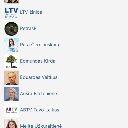
LTV žinios
PetrasP
Rūta Černiauskaitė
Edmundas Kirda
Eduardas Vaitkus
Aušra Blažėnienė
ABTV Tavo Laikas
Melita Užkuraitienė