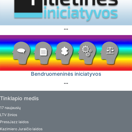
Bendruomeninės iniciatyvos
Tinklapio medis
17 naujausių
LTV žinios
PressJazz laidos
Kazimiero Juraičio laidos