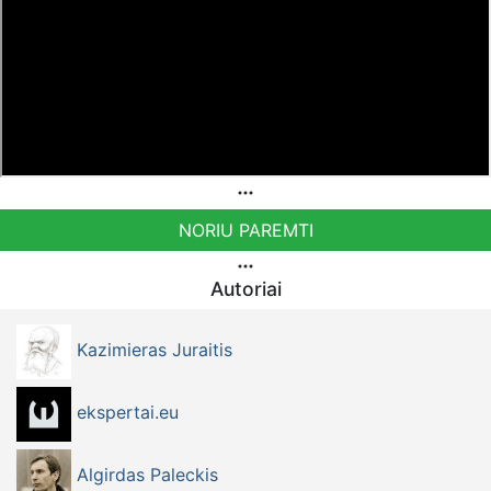
NORIU PAREMTI
Autoriai
Kazimieras Juraitis
ekspertai.eu
Algirdas Paleckis