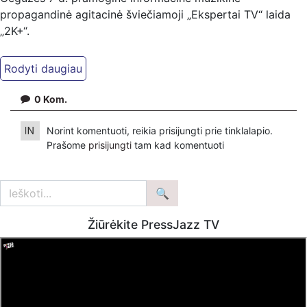
propagandinė agitacinė šviečiamoji „Ekspertai TV“ laida
„2K+“.
Kiti mūsų kanalai:
Ekspertai.eu Telegram'e – https://t.me/ekspertaiTelegram
Dailymotion: https://www.dailymotion.com/ekspertai
0
Kom.
https://www.ekspertai.eu
Norint komentuoti, reikia prisijungti prie tinklalapio.
Mūsų veikla galima tik dėka skaitytojų ir žiūrovų, mus
Prašome
prisijungti
tam kad komentuoti
paremti galima šiais būdais:
VšĮ „Ekspertai.eu“ per PayPal paspaudę šią nuorodą –
https://www.paypal.com/paypalme/Ekspertaieu?
locale.x=en_US
Žiūrėkite PressJazz TV