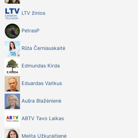
LTV žinios
PetrasP
Rūta Černiauskaitė
Edmundas Kirda
Eduardas Vaitkus
Aušra Blažėnienė
ABTV Tavo Laikas
Melita Užkuraitienė