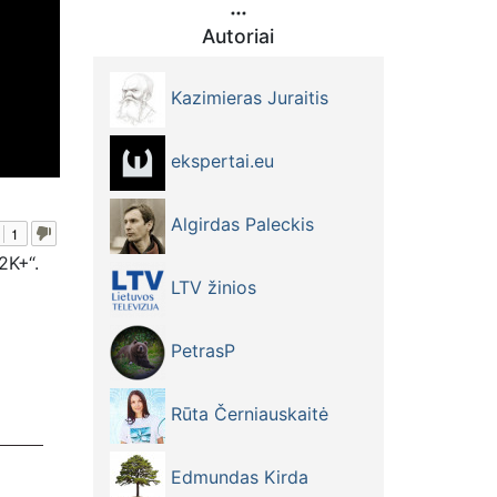
Autoriai
Kazimieras Juraitis
ekspertai.eu
Algirdas Paleckis
1
2K+“.
LTV žinios
PetrasP
Rūta Černiauskaitė
Edmundas Kirda