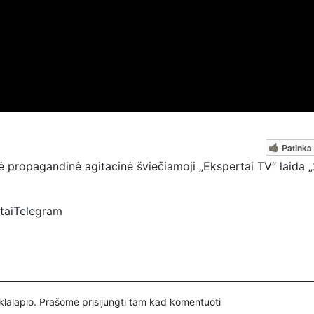
Patinka
 propagandinė agitacinė šviečiamoji „Ekspertai TV“ laida „
rtaiTelegram
spertai
ovų, mus paremti galima šiais būdais:
nuorodą – https://www.paypal.com/paypalme/Ekspertaieu?
inklalapio. Prašome
prisijungti
tam kad komentuoti