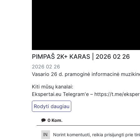
PIMPAŠ 2K+ KARAS | 2026 02 26
2026 02 26
Vasario 26 d. pramoginė informacinė muzikinė
Kiti mūsų kanalai:
Ekspertai.eu Telegram'e – https://t.me/ekspe
Dailymotion: https://www.dailymotion.com/ek
https://www.ekspertai.eu
0
Kom.
Mūsų veikla galima tik dėka skaitytojų ir žiūr
VšĮ „Ekspertai.eu“ per PayPal paspaudę šią 
Norint komentuoti, reikia prisijungti prie t