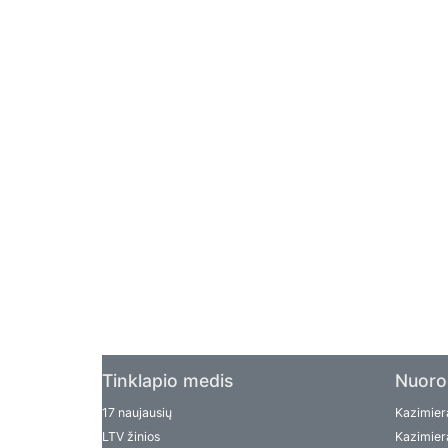
Tinklapio medis
Nuoro
17 naujausių
Kazimiera
LTV žinios
Kazimiera