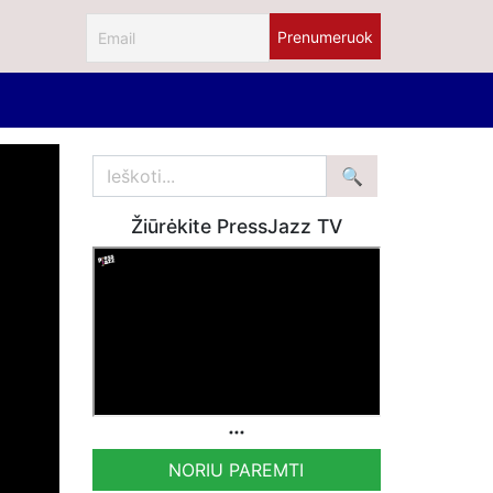
Žiūrėkite PressJazz TV
NORIU PAREMTI