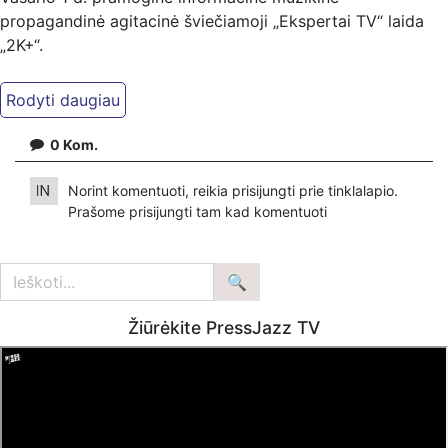
propagandinė agitacinė šviečiamoji „Ekspertai TV“ laida
„2K+“.
Kiti mūsų kanalai:
Ekspertai.eu Telegram'e – https://t.me/ekspertaiTelegram
Dailymotion: https://www.dailymotion.com/ekspertai
0
Kom.
https://www.ekspertai.eu
Norint komentuoti, reikia prisijungti prie tinklalapio.
Mūsų veikla galima tik dėka skaitytojų ir žiūrovų, mus
Prašome
prisijungti
tam kad komentuoti
paremti galima šiais būdais:
VšĮ „Ekspertai.eu“ per PayPal paspaudę šią nuorodą –
https://www.paypal.com/paypalme/Ekspertaieu?
locale.x=en_US
Žiūrėkite PressJazz TV