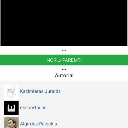
NORIU PAREMTI
Autoriai
Kazimieras Juraitis
ekspertai.eu
Algirdas Paleckis