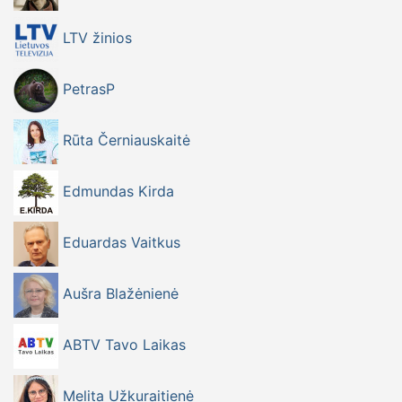
LTV žinios
PetrasP
Rūta Černiauskaitė
Edmundas Kirda
Eduardas Vaitkus
Aušra Blažėnienė
ABTV Tavo Laikas
Melita Užkuraitienė