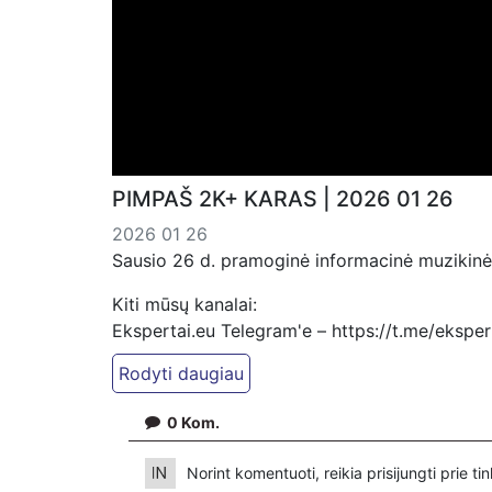
PIMPAŠ 2K+ KARAS | 2026 01 26
2026 01 26
Sausio 26 d. pramoginė informacinė muzikinė 
Kiti mūsų kanalai:
Ekspertai.eu Telegram'e – https://t.me/ekspe
Dailymotion: https://www.dailymotion.com/ek
https://www.ekspertai.eu
0
Kom.
Mūsų veikla galima tik dėka skaitytojų ir žiūr
VšĮ „Ekspertai.eu“ per PayPal paspaudę šią 
Norint komentuoti, reikia prisijungti prie t