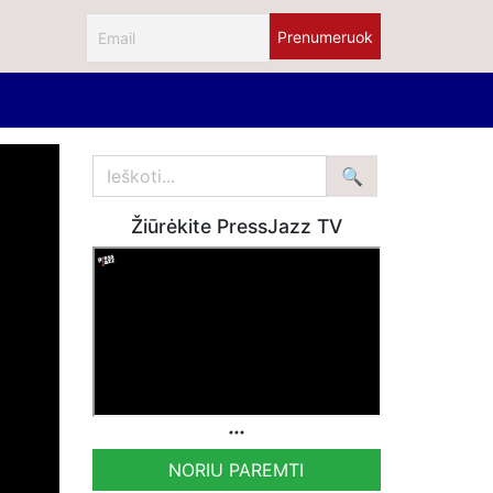
Žiūrėkite PressJazz TV
NORIU PAREMTI