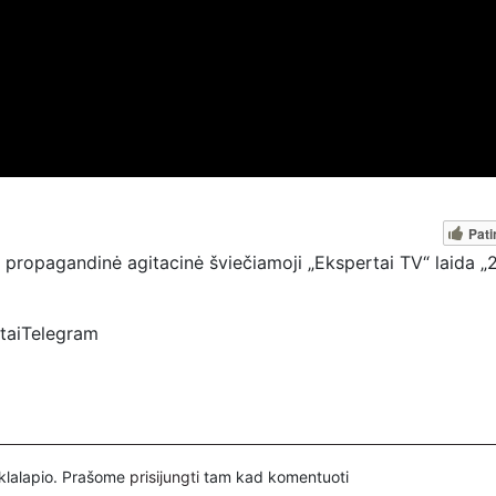
Pati
propagandinė agitacinė šviečiamoji „Ekspertai TV“ laida „2
rtaiTelegram
spertai
ovų, mus paremti galima šiais būdais:
nuorodą – https://www.paypal.com/paypalme/Ekspertaieu?
inklalapio. Prašome
prisijungti
tam kad komentuoti