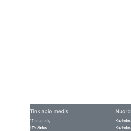
Tinklapio medis
Nuoro
17 naujausių
Kazimiera
LTV žinios
Kazimiera