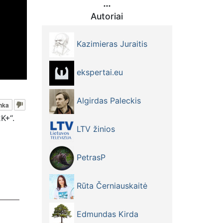
Autoriai
Kazimieras Juraitis
ekspertai.eu
Algirdas Paleckis
nka
K+“.
LTV žinios
PetrasP
Rūta Černiauskaitė
Edmundas Kirda