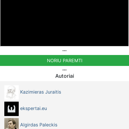
NORIU PAREMTI
Autoriai
Kazimieras Juraitis
ekspertai.eu
Algirdas Paleckis