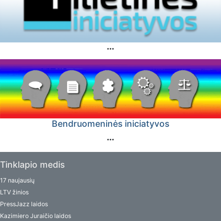
Bendruomeninės iniciatyvos
Tinklapio medis
17 naujausių
LTV žinios
PressJazz laidos
Kazimiero Juraičio laidos