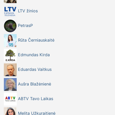
LTV žinios
PetrasP
Rūta Černiauskaitė
Edmundas Kirda
Eduardas Vaitkus
Aušra Blažėnienė
ABTV Tavo Laikas
Melita Užkuraitienė