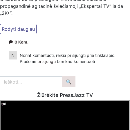
propagandinė agitacinė šviečiamoji „Ekspertai TV“ laida
„2K+“.
Kiti mūsų kanalai:
Ekspertai.eu Telegram'e – https://t.me/ekspertaiTelegram
Dailymotion: https://www.dailymotion.com/ekspertai
0
Kom.
https://www.ekspertai.eu
Norint komentuoti, reikia prisijungti prie tinklalapio.
Mūsų veikla galima tik dėka skaitytojų ir žiūrovų, mus
Prašome
prisijungti
tam kad komentuoti
paremti galima šiais būdais:
VšĮ „Ekspertai.eu“ per PayPal paspaudę šią nuorodą –
https://www.paypal.com/paypalme/Ekspertaieu?
locale.x=en_US
Žiūrėkite PressJazz TV