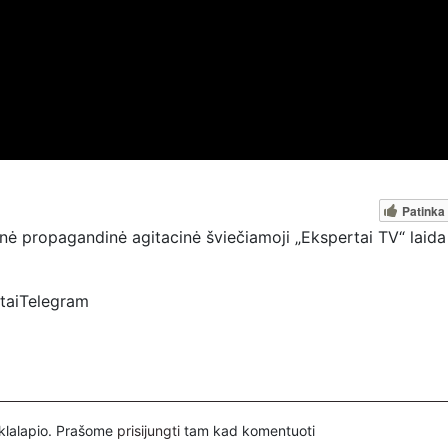
Patinka
nė propagandinė agitacinė šviečiamoji „Ekspertai TV“ laida 
rtaiTelegram
spertai
ovų, mus paremti galima šiais būdais:
nuorodą – https://www.paypal.com/paypalme/Ekspertaieu?
inklalapio. Prašome
prisijungti
tam kad komentuoti