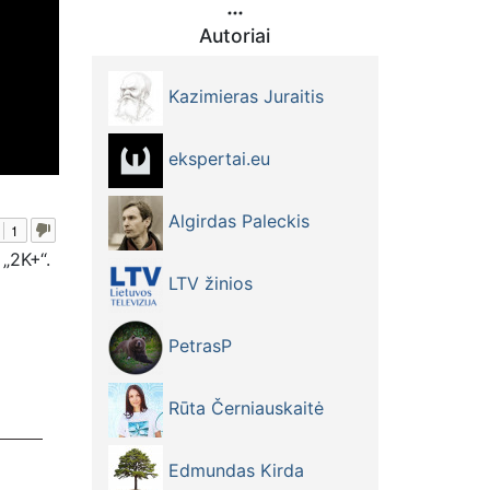
Autoriai
Kazimieras Juraitis
ekspertai.eu
Algirdas Paleckis
1
„2K+“.
LTV žinios
PetrasP
Rūta Černiauskaitė
Edmundas Kirda