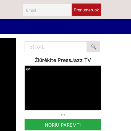
Žiūrėkite PressJazz TV
NORIU PAREMTI