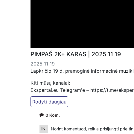
PIMPAŠ 2K+ KARAS | 2025 11 19
2025 11 19
Lapkričio 19 d. pramoginė informacinė muziki
Kiti mūsų kanalai:
Ekspertai.eu Telegram'e – https://t.me/ekspe
Dailymotion: https://www.dailymotion.com/ek
https://www.ekspertai.eu
0
Kom.
Mūsų veikla galima tik dėka skaitytojų ir žiūr
VšĮ „Ekspertai.eu“ per PayPal paspaudę šią 
Norint komentuoti, reikia prisijungti prie t