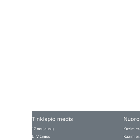
Tinklapio medis
Nuoro
17 naujausių
Kazimiera
LTV žinios
Kazimiera