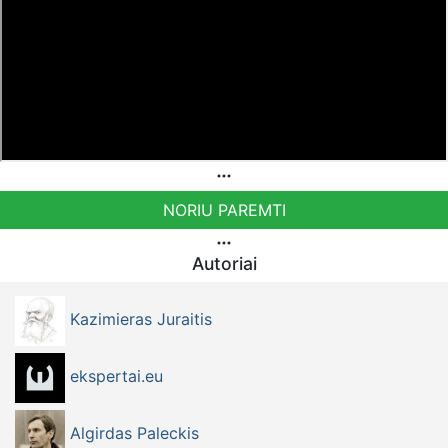
NORIU PAREMTI
Autoriai
Kazimieras Juraitis
ekspertai.eu
Algirdas Paleckis