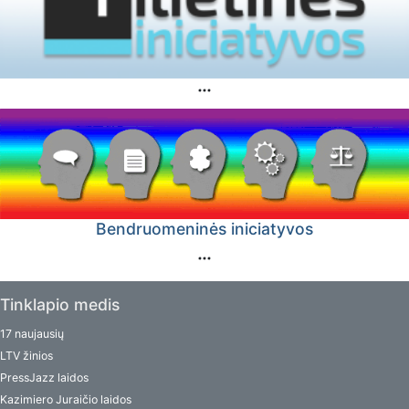
Bendruomeninės iniciatyvos
Tinklapio medis
17 naujausių
LTV žinios
PressJazz laidos
Kazimiero Juraičio laidos