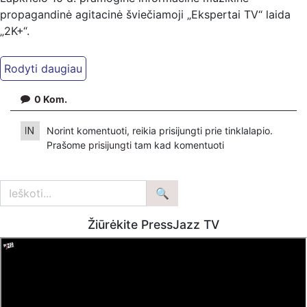
propagandinė agitacinė šviečiamoji „Ekspertai TV“ laida
„2K+“.
Kiti mūsų kanalai:
Ekspertai.eu Telegram'e – https://t.me/ekspertaiTelegram
Dailymotion: https://www.dailymotion.com/ekspertai
0
Kom.
https://www.ekspertai.eu
Norint komentuoti, reikia prisijungti prie tinklalapio.
Mūsų veikla galima tik dėka skaitytojų ir žiūrovų, mus
Prašome
prisijungti
tam kad komentuoti
paremti galima šiais būdais:
VšĮ „Ekspertai.eu“ per PayPal paspaudę šią nuorodą –
https://www.paypal.com/paypalme/Ekspertaieu?
locale.x=en_US
Žiūrėkite PressJazz TV