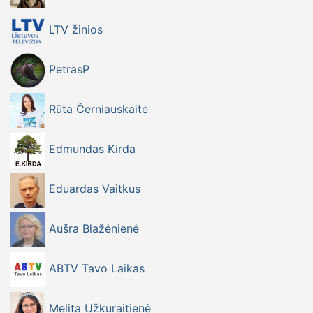
LTV žinios
PetrasP
Rūta Černiauskaitė
Edmundas Kirda
Eduardas Vaitkus
Aušra Blažėnienė
ABTV Tavo Laikas
Melita Užkuraitienė