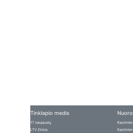
Tinklapio medis
Nuoro
17 naujausių
Kazimiera
LTV žinios
Kazimiera