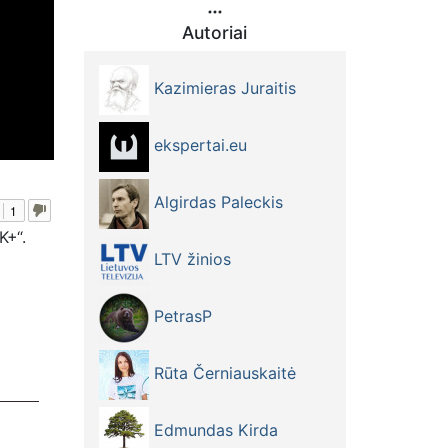
Autoriai
Kazimieras Juraitis
ekspertai.eu
Algirdas Paleckis
1
K+“.
LTV žinios
PetrasP
Rūta Černiauskaitė
Edmundas Kirda