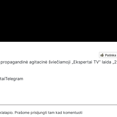
Patinka
propagandinė agitacinė šviečiamoji „Ekspertai TV“ laida „2
rtaiTelegram
spertai
ovų, mus paremti galima šiais būdais:
nuorodą – https://www.paypal.com/paypalme/Ekspertaieu?
inklalapio. Prašome
prisijungti
tam kad komentuoti