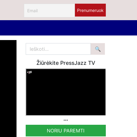
Žiūrėkite PressJazz TV
NORIU PAREMTI