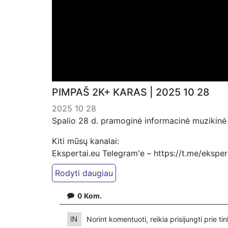
PIMPAŠ 2K+ KARAS | 2025 10 28
2025 10 28
Spalio 28 d. pramoginė informacinė muzikinė 
Kiti mūsų kanalai:
Ekspertai.eu Telegram'e – https://t.me/ekspe
Dailymotion: https://www.dailymotion.com/ek
https://www.ekspertai.eu
0
Kom.
Mūsų veikla galima tik dėka skaitytojų ir žiūr
VšĮ „Ekspertai.eu“ per PayPal paspaudę šią 
Norint komentuoti, reikia prisijungti prie t