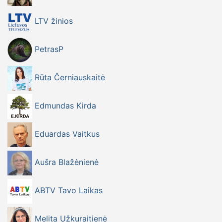
LTV žinios
PetrasP
Rūta Černiauskaitė
Edmundas Kirda
Eduardas Vaitkus
Aušra Blažėnienė
ABTV Tavo Laikas
Melita Užkuraitienė