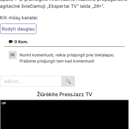
agitacinė šviečiamoji „Ekspertai TV“ laida „2K+“.
Kiti mūsų kanalai:
Ekspertai.eu Telegram'e – https://t.me/ekspertaiTelegram
Dailymotion: https://www.dailymotion.com/ekspertai
0
Kom.
https://www.ekspertai.eu
Mūsų veikla galima tik dėka skaitytojų ir žiūrovų, mus
Norint komentuoti, reikia prisijungti prie tinklalapio.
paremti galima šiais būdais:
Prašome
prisijungti
tam kad komentuoti
VšĮ „Ekspertai.eu“ per PayPal paspaudę šią nuorodą –
https://www.paypal.com/paypalme/Ekspertaieu?
locale.x=en_US
Žiūrėkite PressJazz TV