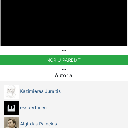
NORIU PAREMTI
Autoriai
Kazimieras Juraitis
ekspertai.eu
Algirdas Paleckis