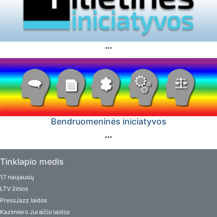
Bendruomeninės iniciatyvos
Tinklapio medis
17 naujausių
LTV žinios
PressJazz laidos
Kazimiero Juraičio laidos