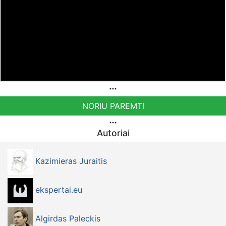
NORIU PAREMTI
Autoriai
Kazimieras Juraitis
ekspertai.eu
Algirdas Paleckis