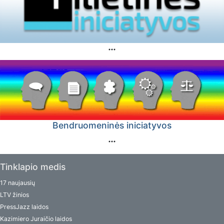
Bendruomeninės iniciatyvos
Tinklapio medis
17 naujausių
LTV žinios
PressJazz laidos
Kazimiero Juraičio laidos