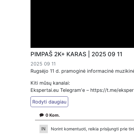
PIMPAŠ 2K+ KARAS | 2025 09 11
2025 09 11
Rugsėjo 11 d. pramoginė informacinė muzikinė
Kiti mūsų kanalai:
Ekspertai.eu Telegram'e – https://t.me/ekspe
Dailymotion: https://www.dailymotion.com/ek
https://www.ekspertai.eu
0
Kom.
Mūsų veikla galima tik dėka skaitytojų ir žiūr
VšĮ „Ekspertai.eu“ per PayPal paspaudę šią 
Norint komentuoti, reikia prisijungti prie t