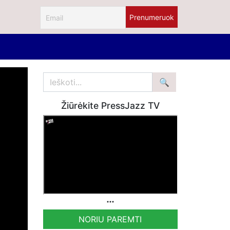
Žiūrėkite PressJazz TV
NORIU PAREMTI