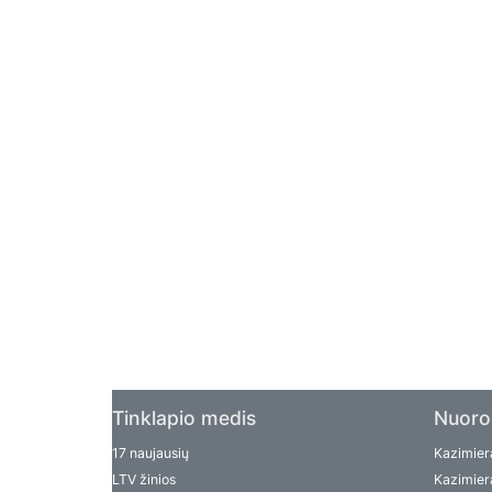
Tinklapio medis
Nuoro
17 naujausių
Kazimiera
LTV žinios
Kazimiera