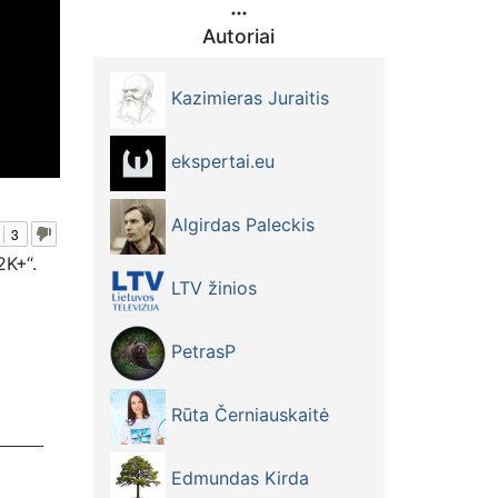
Autoriai
Kazimieras Juraitis
ekspertai.eu
Algirdas Paleckis
3
2K+“.
LTV žinios
PetrasP
Rūta Černiauskaitė
Edmundas Kirda