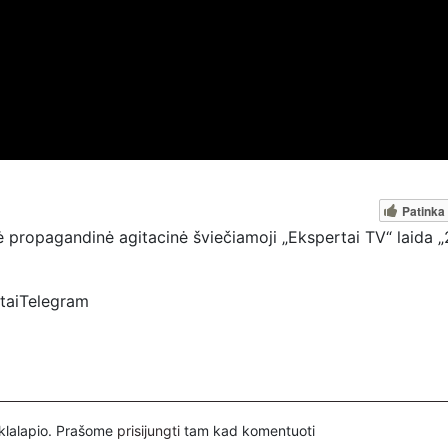
Patinka
 propagandinė agitacinė šviečiamoji „Ekspertai TV“ laida „
rtaiTelegram
spertai
ovų, mus paremti galima šiais būdais:
nuorodą – https://www.paypal.com/paypalme/Ekspertaieu?
inklalapio. Prašome
prisijungti
tam kad komentuoti