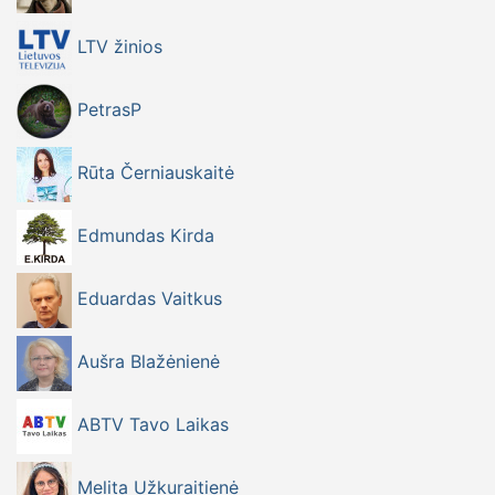
LTV žinios
PetrasP
Rūta Černiauskaitė
Edmundas Kirda
Eduardas Vaitkus
Aušra Blažėnienė
ABTV Tavo Laikas
Melita Užkuraitienė