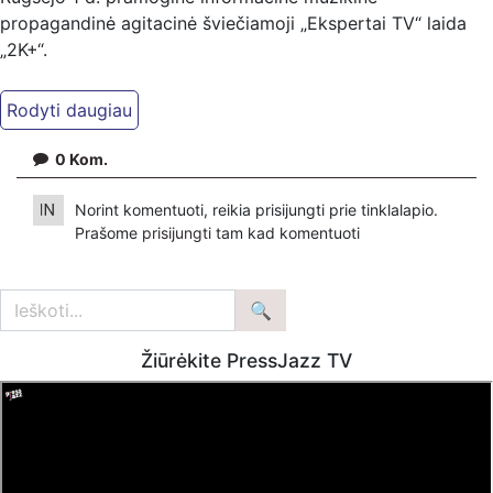
propagandinė agitacinė šviečiamoji „Ekspertai TV“ laida
„2K+“.
Kiti mūsų kanalai:
Ekspertai.eu Telegram'e – https://t.me/ekspertaiTelegram
Dailymotion: https://www.dailymotion.com/ekspertai
0
Kom.
https://www.ekspertai.eu
Norint komentuoti, reikia prisijungti prie tinklalapio.
Mūsų veikla galima tik dėka skaitytojų ir žiūrovų, mus
Prašome
prisijungti
tam kad komentuoti
paremti galima šiais būdais:
VšĮ „Ekspertai.eu“ per PayPal paspaudę šią nuorodą –
https://www.paypal.com/paypalme/Ekspertaieu?
locale.x=en_US
Žiūrėkite PressJazz TV