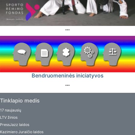
Bendruomeninės iniciatyvos
Tinklapio medis
17 naujausių
LTV žinios
PressJazz laidos
Kazimiero Juraičio laidos