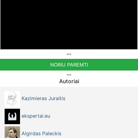
NORIU PAREMTI
Autoriai
Kazimieras Juraitis
ekspertai.eu
Algirdas Paleckis