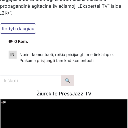
propagandinė agitacinė šviečiamoji „Ekspertai TV“ laida
„2K+“.
Kiti mūsų kanalai:
Ekspertai.eu Telegram'e – https://t.me/ekspertaiTelegram
Dailymotion: https://www.dailymotion.com/ekspertai
0
Kom.
https://www.ekspertai.eu
Norint komentuoti, reikia prisijungti prie tinklalapio.
Mūsų veikla galima tik dėka skaitytojų ir žiūrovų, mus
Prašome
prisijungti
tam kad komentuoti
paremti galima šiais būdais:
VšĮ „Ekspertai.eu“ per PayPal paspaudę šią nuorodą –
https://www.paypal.com/paypalme/Ekspertaieu?
locale.x=en_US
Žiūrėkite PressJazz TV