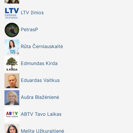
LTV žinios
PetrasP
Rūta Černiauskaitė
Edmundas Kirda
Eduardas Vaitkus
Aušra Blažėnienė
ABTV Tavo Laikas
Melita Užkuraitienė