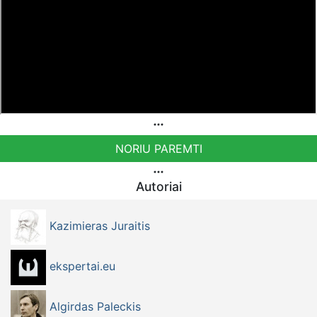
NORIU PAREMTI
Autoriai
Kazimieras Juraitis
ekspertai.eu
Algirdas Paleckis