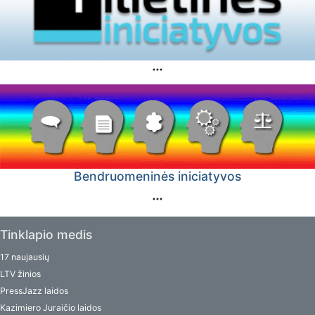
Bendruomeninės iniciatyvos
Tinklapio medis
17 naujausių
LTV žinios
PressJazz laidos
Kazimiero Juraičio laidos