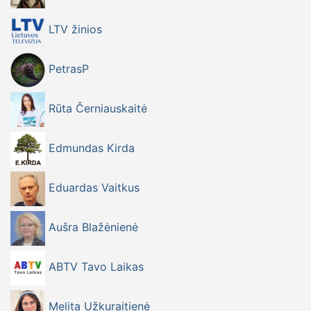
LTV žinios
PetrasP
Rūta Černiauskaitė
Edmundas Kirda
Eduardas Vaitkus
Aušra Blažėnienė
ABTV Tavo Laikas
Melita Užkuraitienė