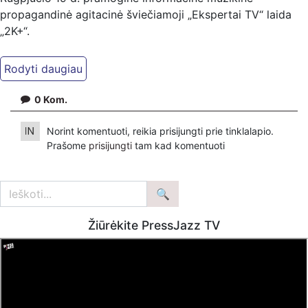
propagandinė agitacinė šviečiamoji „Ekspertai TV“ laida
„2K+“.
Kiti mūsų kanalai:
Ekspertai.eu Telegram'e – https://t.me/ekspertaiTelegram
Dailymotion: https://www.dailymotion.com/ekspertai
0
Kom.
https://www.ekspertai.eu
Norint komentuoti, reikia prisijungti prie tinklalapio.
Mūsų veikla galima tik dėka skaitytojų ir žiūrovų, mus
Prašome
prisijungti
tam kad komentuoti
paremti galima šiais būdais:
VšĮ „Ekspertai.eu“ per PayPal paspaudę šią nuorodą –
https://www.paypal.com/paypalme/Ekspertaieu?
locale.x=en_US
Žiūrėkite PressJazz TV