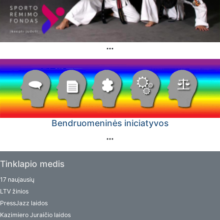
Bendruomeninės iniciatyvos
Tinklapio medis
17 naujausių
LTV žinios
PressJazz laidos
Kazimiero Juraičio laidos