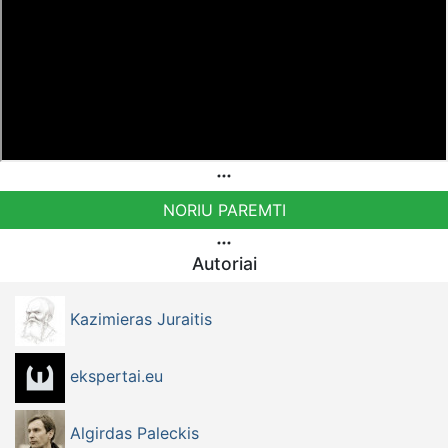
NORIU PAREMTI
Autoriai
Kazimieras Juraitis
ekspertai.eu
Algirdas Paleckis