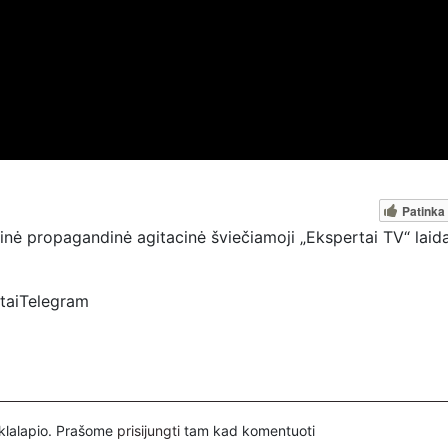
Patinka
nė propagandinė agitacinė šviečiamoji „Ekspertai TV“ laida
rtaiTelegram
spertai
ovų, mus paremti galima šiais būdais:
nuorodą – https://www.paypal.com/paypalme/Ekspertaieu?
inklalapio. Prašome
prisijungti
tam kad komentuoti