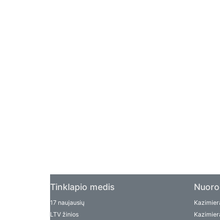
Tinklapio medis
Nuoro
17 naujausių
Kazimiera
LTV žinios
Kazimiera