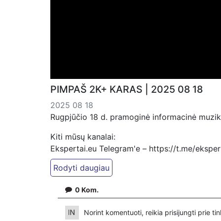
PIMPAŠ 2K+ KARAS | 2025 08 18
2025 08 18
Rugpjūčio 18 d. pramoginė informacinė muziki
Kiti mūsų kanalai:
Ekspertai.eu Telegram'e – https://t.me/ekspe
Dailymotion: https://www.dailymotion.com/ek
https://www.ekspertai.eu
0
Kom.
Mūsų veikla galima tik dėka skaitytojų ir žiūr
VšĮ „Ekspertai.eu“ per PayPal paspaudę šią 
Norint komentuoti, reikia prisijungti prie t