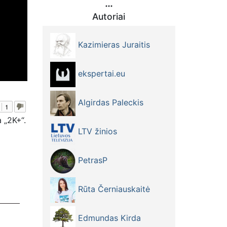
Autoriai
Kazimieras Juraitis
ekspertai.eu
Algirdas Paleckis
1
 „2K+“.
LTV žinios
PetrasP
Rūta Černiauskaitė
Edmundas Kirda