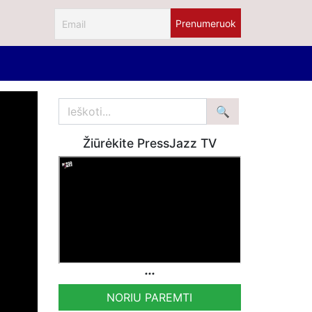
Žiūrėkite PressJazz TV
NORIU PAREMTI