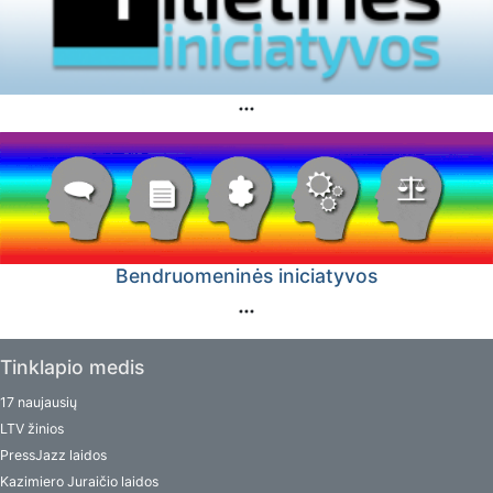
Bendruomeninės iniciatyvos
Tinklapio medis
17 naujausių
LTV žinios
PressJazz laidos
Kazimiero Juraičio laidos