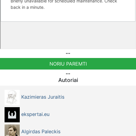
NORIU PAREMTI
Autoriai
Kazimieras Juraitis
ekspertai.eu
Algirdas Paleckis