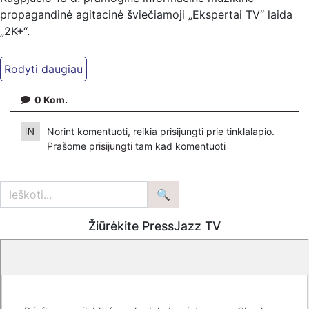
propagandinė agitacinė šviečiamoji „Ekspertai TV“ laida
„2K+“.
Kiti mūsų kanalai:
Ekspertai.eu Telegram'e – https://t.me/ekspertaiTelegram
Dailymotion: https://www.dailymotion.com/ekspertai
0
Kom.
https://www.ekspertai.eu
Norint komentuoti, reikia prisijungti prie tinklalapio.
Mūsų veikla galima tik dėka skaitytojų ir žiūrovų, mus
Prašome
prisijungti
tam kad komentuoti
paremti galima šiais būdais:
VšĮ „Ekspertai.eu“ per PayPal paspaudę šią nuorodą –
https://www.paypal.com/paypalme/Ekspertaieu?
locale.x=en_US
Žiūrėkite PressJazz TV