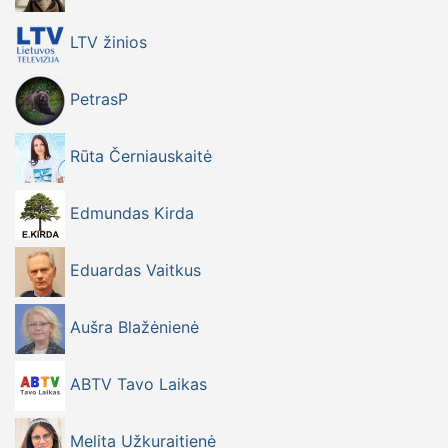
LTV žinios
PetrasP
Rūta Černiauskaitė
Edmundas Kirda
Eduardas Vaitkus
Aušra Blažėnienė
ABTV Tavo Laikas
Melita Užkuraitienė