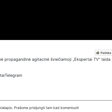
Patinka
 propagandinė agitacinė šviečiamoji „Ekspertai TV“ laida 
rtaiTelegram
spertai
ovų, mus paremti galima šiais būdais:
nuorodą – https://www.paypal.com/paypalme/Ekspertaieu?
inklalapio. Prašome
prisijungti
tam kad komentuoti