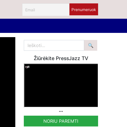
Žiūrėkite PressJazz TV
NORIU PAREMTI