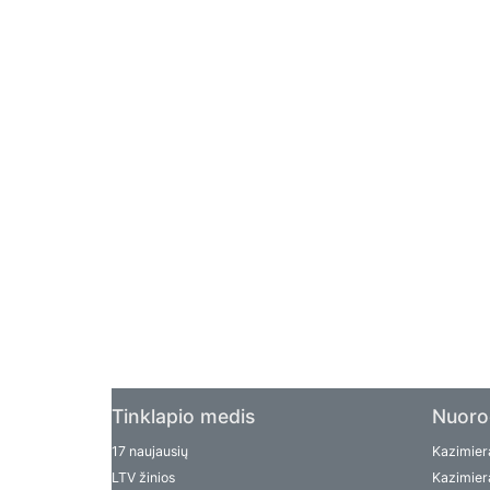
Tinklapio medis
Nuoro
17 naujausių
Kazimiera
LTV žinios
Kazimiera