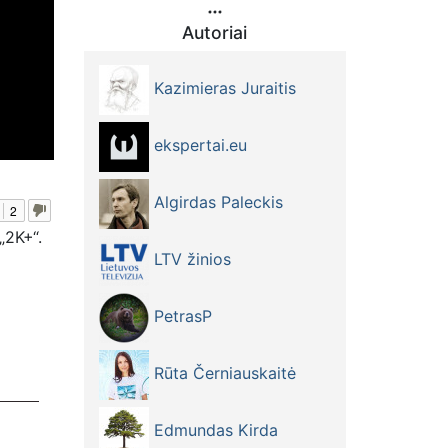
Autoriai
Kazimieras Juraitis
ekspertai.eu
Algirdas Paleckis
2
„2K+“.
LTV žinios
PetrasP
Rūta Černiauskaitė
Edmundas Kirda