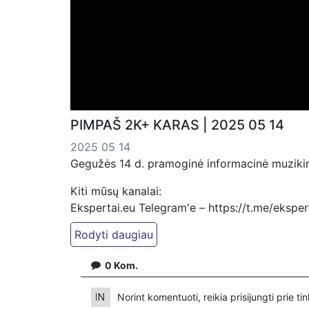
PIMPAŠ 2K+ KARAS | 2025 05 14
2025 05 14
Gegužės 14 d. pramoginė informacinė muzikinė
Kiti mūsų kanalai:
Ekspertai.eu Telegram'e – https://t.me/ekspe
Dailymotion: https://www.dailymotion.com/ek
https://www.ekspertai.eu
0
Kom.
Mūsų veikla galima tik dėka skaitytojų ir žiūr
VšĮ „Ekspertai.eu“ per PayPal paspaudę šią 
Norint komentuoti, reikia prisijungti prie t