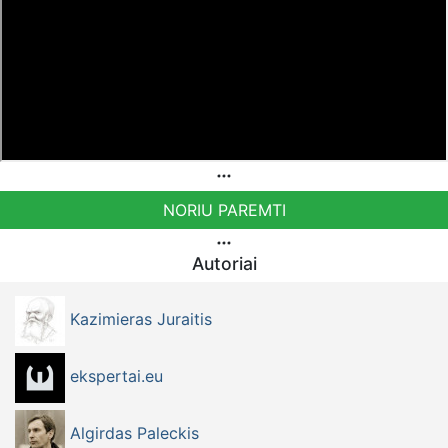
NORIU PAREMTI
Autoriai
Kazimieras Juraitis
ekspertai.eu
Algirdas Paleckis