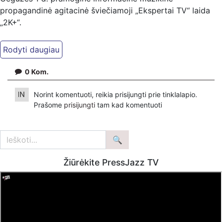
propagandinė agitacinė šviečiamoji „Ekspertai TV“ laida
„2K+“.
Kiti mūsų kanalai:
Ekspertai.eu Telegram'e – https://t.me/ekspertaiTelegram
Dailymotion: https://www.dailymotion.com/ekspertai
0
Kom.
https://www.ekspertai.eu
Norint komentuoti, reikia prisijungti prie tinklalapio.
Mūsų veikla galima tik dėka skaitytojų ir žiūrovų, mus
Prašome
prisijungti
tam kad komentuoti
paremti galima šiais būdais:
VšĮ „Ekspertai.eu“ per PayPal paspaudę šią nuorodą –
https://www.paypal.com/paypalme/Ekspertaieu?
locale.x=en_US
Žiūrėkite PressJazz TV