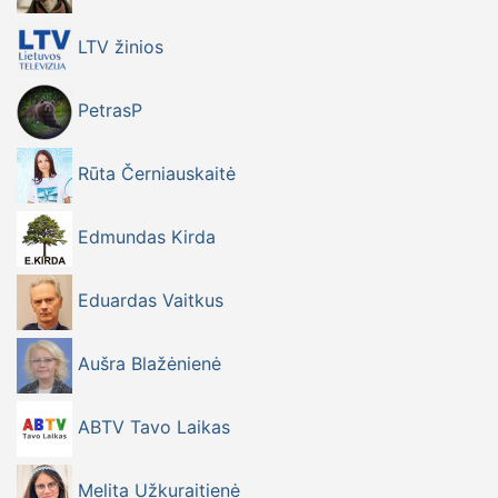
LTV žinios
PetrasP
Rūta Černiauskaitė
Edmundas Kirda
Eduardas Vaitkus
Aušra Blažėnienė
ABTV Tavo Laikas
Melita Užkuraitienė