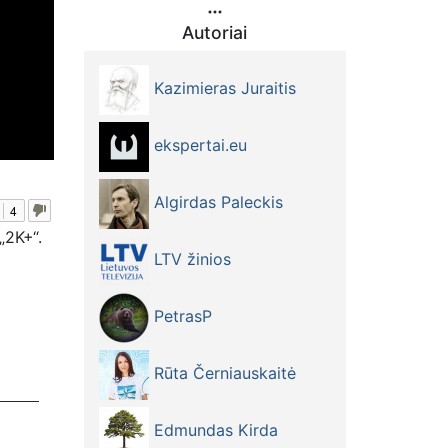
Autoriai
Kazimieras Juraitis
ekspertai.eu
Algirdas Paleckis
4
„2K+“.
LTV žinios
PetrasP
Rūta Černiauskaitė
Edmundas Kirda