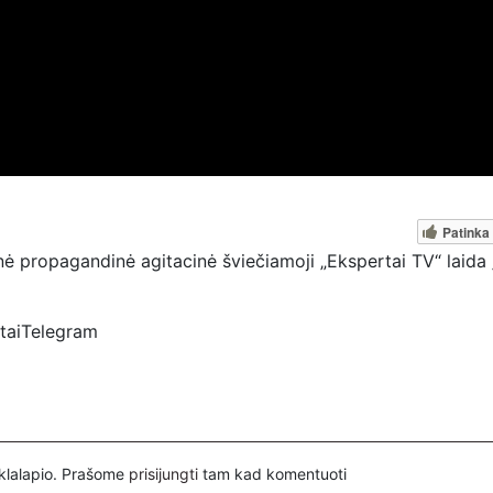
Patinka
ė propagandinė agitacinė šviečiamoji „Ekspertai TV“ laida 
rtaiTelegram
spertai
ovų, mus paremti galima šiais būdais:
nuorodą – https://www.paypal.com/paypalme/Ekspertaieu?
inklalapio. Prašome
prisijungti
tam kad komentuoti