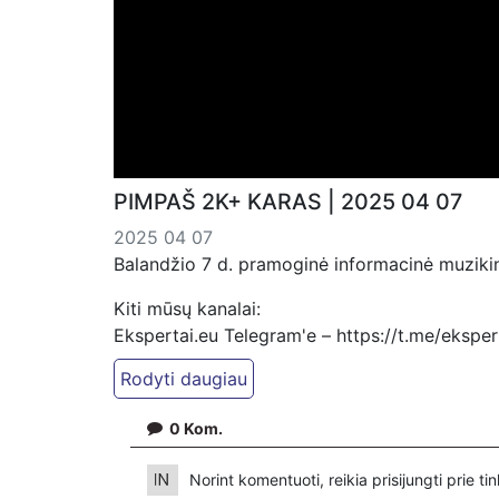
PIMPAŠ 2K+ KARAS | 2025 04 07
2025 04 07
Balandžio 7 d. pramoginė informacinė muzikin
Kiti mūsų kanalai:
Ekspertai.eu Telegram'e – https://t.me/ekspe
Dailymotion: https://www.dailymotion.com/ek
https://www.ekspertai.eu
0
Kom.
Mūsų veikla galima tik dėka skaitytojų ir žiūr
VšĮ „Ekspertai.eu“ per PayPal paspaudę šią 
Norint komentuoti, reikia prisijungti prie t