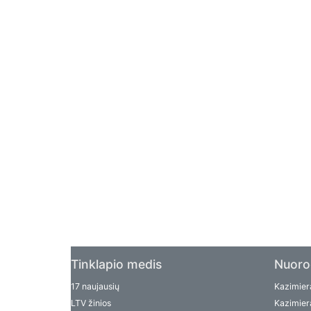
Tinklapio medis
Nuoro
17 naujausių
Kazimiera
LTV žinios
Kazimiera