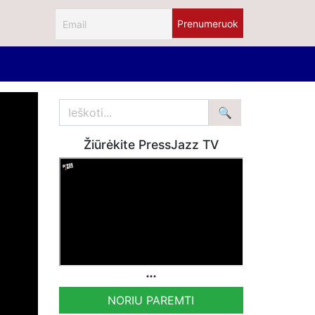
Žiūrėkite PressJazz TV
NORIU PAREMTI