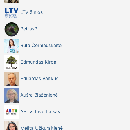
LTV žinios
PetrasP
Rūta Černiauskaitė
Edmundas Kirda
Eduardas Vaitkus
Aušra Blažėnienė
ABTV Tavo Laikas
Melita Užkuraitienė