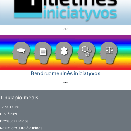
Bendruomeninės iniciatyvos
Tinklapio medis
17 naujausių
LTV žinios
PressJazz laidos
Kazimiero Juraičio laidos