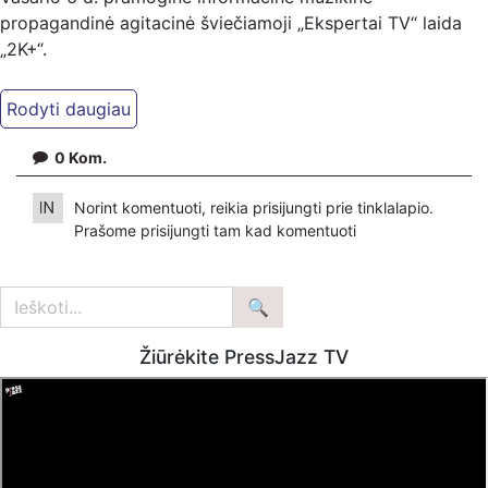
propagandinė agitacinė šviečiamoji „Ekspertai TV“ laida
„2K+“.
Kiti mūsų kanalai:
Ekspertai.eu Telegram'e – https://t.me/ekspertaiTelegram
Dailymotion: https://www.dailymotion.com/ekspertai
0
Kom.
https://www.ekspertai.eu
Norint komentuoti, reikia prisijungti prie tinklalapio.
Mūsų veikla galima tik dėka skaitytojų ir žiūrovų, mus
Prašome
prisijungti
tam kad komentuoti
paremti galima šiais būdais:
VšĮ „Ekspertai.eu“ per PayPal paspaudę šią nuorodą –
https://www.paypal.com/paypalme/Ekspertaieu?
locale.x=en_US
Žiūrėkite PressJazz TV