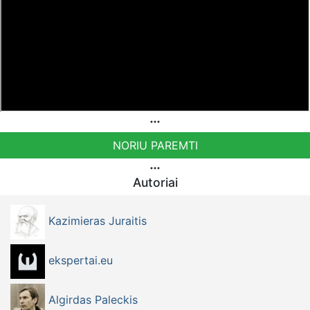
NORIU PAREMTI
Autoriai
Kazimieras Juraitis
ekspertai.eu
Algirdas Paleckis