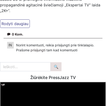
propagandinė agitacinė šviečiamoji „Ekspertai TV“ laida
„2K+“.
Kiti mūsų kanalai:
Ekspertai.eu Telegram'e – https://t.me/ekspertaiTelegram
Dailymotion: https://www.dailymotion.com/ekspertai
0
Kom.
https://www.ekspertai.eu
Norint komentuoti, reikia prisijungti prie tinklalapio.
Mūsų veikla galima tik dėka skaitytojų ir žiūrovų, mus
Prašome
prisijungti
tam kad komentuoti
paremti galima šiais būdais:
VšĮ „Ekspertai.eu“ per PayPal paspaudę šią nuorodą –
https://www.paypal.com/paypalme/Ekspertaieu?
locale.x=en_US
Žiūrėkite PressJazz TV