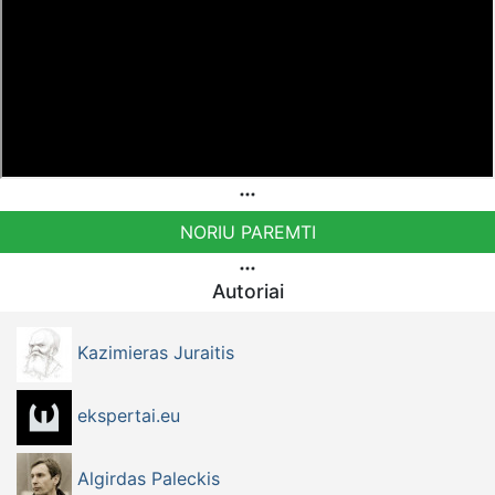
NORIU PAREMTI
Autoriai
Kazimieras Juraitis
ekspertai.eu
Algirdas Paleckis