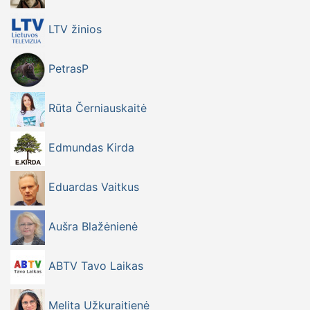
LTV žinios
PetrasP
Rūta Černiauskaitė
Edmundas Kirda
Eduardas Vaitkus
Aušra Blažėnienė
ABTV Tavo Laikas
Melita Užkuraitienė