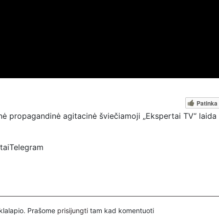
Patinka
ė propagandinė agitacinė šviečiamoji „Ekspertai TV“ laida 
rtaiTelegram
spertai
ovų, mus paremti galima šiais būdais:
nuorodą – https://www.paypal.com/paypalme/Ekspertaieu?
inklalapio. Prašome
prisijungti
tam kad komentuoti