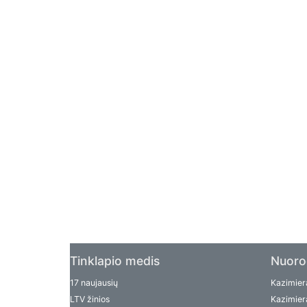
Tinklapio medis
Nuoro
17 naujausių
Kazimiera
LTV žinios
Kazimiera