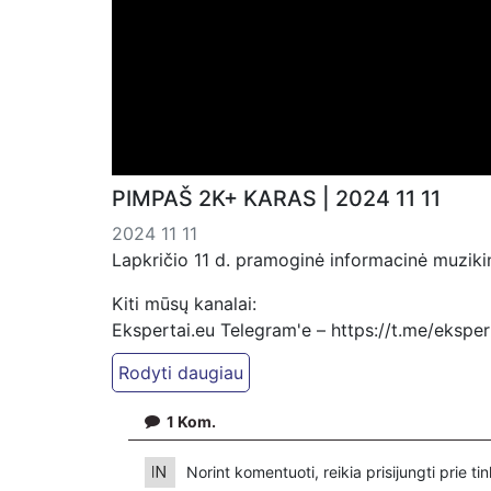
PIMPAŠ 2K+ KARAS | 2024 11 11
2024 11 11
Lapkričio 11 d. pramoginė informacinė muzikin
Kiti mūsų kanalai:
Ekspertai.eu Telegram'e – https://t.me/ekspe
Dailymotion: https://www.dailymotion.com/ek
https://www.ekspertai.eu
1
Kom.
Mūsų veikla galima tik dėka skaitytojų ir žiūr
VšĮ „Ekspertai.eu“ per PayPal paspaudę šią 
Norint komentuoti, reikia prisijungti prie t