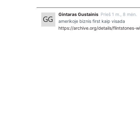
locale.x=en_US
Gintaras Gustainis
Prieš 1 m., 8 mėn.
amerikoje biznis first kaip visada
https://archive.org/details/flintstones