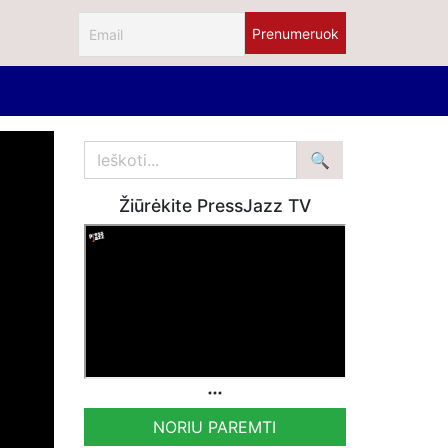
Žiūrėkite PressJazz TV
NORIU PAREMTI