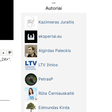
Autoriai
Kazimieras Juraitis
ekspertai.eu
Algirdas Paleckis
4
„2K+“.
LTV žinios
PetrasP
Rūta Černiauskaitė
Edmundas Kirda