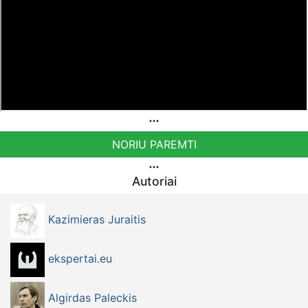
NORIU PAREMTI
Autoriai
Kazimieras Juraitis
ekspertai.eu
Algirdas Paleckis