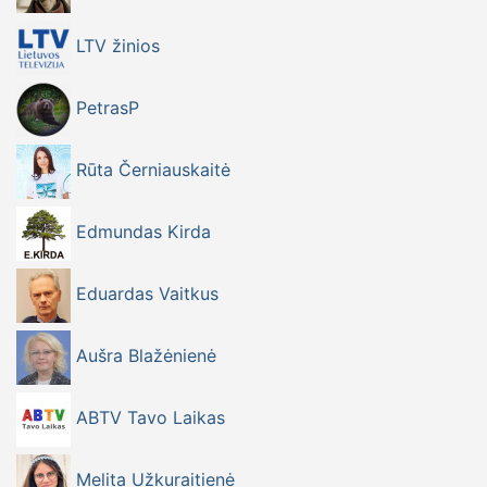
LTV žinios
PetrasP
Rūta Černiauskaitė
Edmundas Kirda
Eduardas Vaitkus
Aušra Blažėnienė
ABTV Tavo Laikas
Melita Užkuraitienė