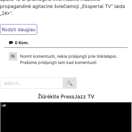
propagandinė agitacinė šviečiamoji „Ekspertai TV“ laida
„2K+“.
Kiti mūsų kanalai:
Ekspertai.eu Telegram'e – https://t.me/ekspertaiTelegram
Dailymotion: https://www.dailymotion.com/ekspertai
0
Kom.
https://www.ekspertai.eu
Norint komentuoti, reikia prisijungti prie tinklalapio.
Mūsų veikla galima tik dėka skaitytojų ir žiūrovų, mus
Prašome
prisijungti
tam kad komentuoti
paremti galima šiais būdais:
VšĮ „Ekspertai.eu“ per PayPal paspaudę šią nuorodą –
https://www.paypal.com/paypalme/Ekspertaieu?
locale.x=en_US
Žiūrėkite PressJazz TV