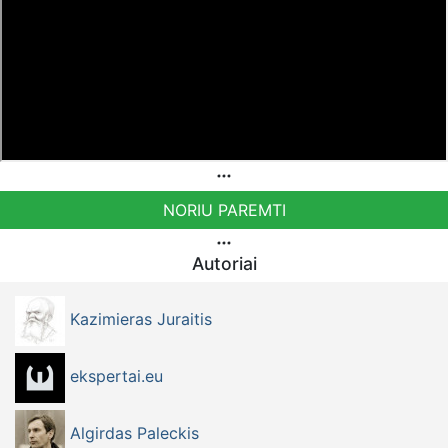
NORIU PAREMTI
Autoriai
Kazimieras Juraitis
ekspertai.eu
Algirdas Paleckis