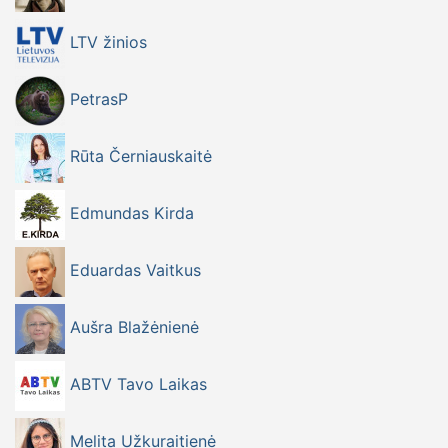
LTV žinios
PetrasP
Rūta Černiauskaitė
Edmundas Kirda
Eduardas Vaitkus
Aušra Blažėnienė
ABTV Tavo Laikas
Melita Užkuraitienė