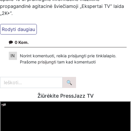
propagandinė agitacinė šviečiamoji „Ekspertai TV“ laida
„2K+“.
Kiti mūsų kanalai:
Ekspertai.eu Telegram'e – https://t.me/ekspertaiTelegram
Dailymotion: https://www.dailymotion.com/ekspertai
0
Kom.
https://www.ekspertai.eu
Norint komentuoti, reikia prisijungti prie tinklalapio.
Mūsų veikla galima tik dėka skaitytojų ir žiūrovų, mus
Prašome
prisijungti
tam kad komentuoti
paremti galima šiais būdais:
VšĮ „Ekspertai.eu“ per PayPal paspaudę šią nuorodą –
https://www.paypal.com/paypalme/Ekspertaieu?
locale.x=en_US
Žiūrėkite PressJazz TV