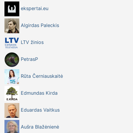
ekspertai.eu
Algirdas Paleckis
LTV žinios
PetrasP
Rūta Černiauskaitė
Edmundas Kirda
Eduardas Vaitkus
Aušra Blažėnienė