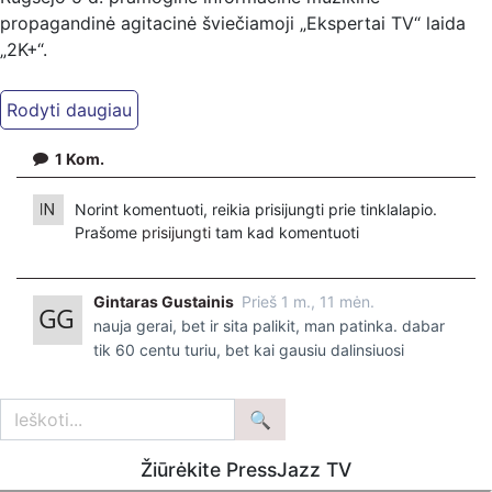
propagandinė agitacinė šviečiamoji „Ekspertai TV“ laida
„2K+“.
Kiti mūsų kanalai:
Ekspertai.eu Telegram'e – https://t.me/ekspertaiTelegram
Dailymotion: https://www.dailymotion.com/ekspertai
1
Kom.
https://www.ekspertai.eu
Norint komentuoti, reikia prisijungti prie tinklalapio.
Mūsų veikla galima tik dėka skaitytojų ir žiūrovų, mus
Prašome
prisijungti
tam kad komentuoti
paremti galima šiais būdais:
VšĮ „Ekspertai.eu“ per PayPal paspaudę šią nuorodą –
Gintaras Gustainis
Prieš 1 m., 11 mėn.
https://www.paypal.com/paypalme/Ekspertaieu?
nauja gerai, bet ir sita palikit, man patinka. dabar
locale.x=en_US
tik 60 centu turiu, bet kai gausiu dalinsiuosi
Žiūrėkite PressJazz TV