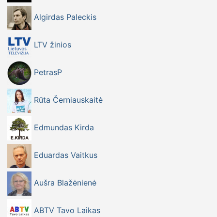
Algirdas Paleckis
LTV žinios
PetrasP
Rūta Černiauskaitė
Edmundas Kirda
Eduardas Vaitkus
Aušra Blažėnienė
ABTV Tavo Laikas