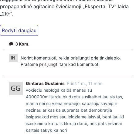
propagandinė agitacinė šviečiamoji „Ekspertai TV“ laida
„2K+“.
Kiti mūsų kanalai:
Ekspertai.eu Telegram'e – https://t.me/ekspertaiTelegram
Dailymotion: https://www.dailymotion.com/ekspertai
3
Kom.
https://www.ekspertai.eu
Norint komentuoti, reikia prisijungti prie tinklalapio.
Mūsų veikla galima tik dėka skaitytojų ir žiūrovų, mus
Prašome
prisijungti
tam kad komentuoti
paremti galima šiais būdais:
VšĮ „Ekspertai.eu“ per PayPal paspaudę šią nuorodą –
Gintaras Gustainis
Prieš 1 m., 11 mėn.
https://www.paypal.com/paypalme/Ekspertaieu?
vokieciu nebloga kalba manau su
locale.x=en_US
4000000milijardu biudzetu susikalbet jau sis tas,
man a nei su viena nepaejo, sapalioju savaip ir
nezinau ar kas ka supranta bet demokratija
issipasakoti mes sau leidziame laisvai, bent jau iki
isaiskinimo ka tu is tikruju darai, nes pats nezinai
kartais sakyk ka nori