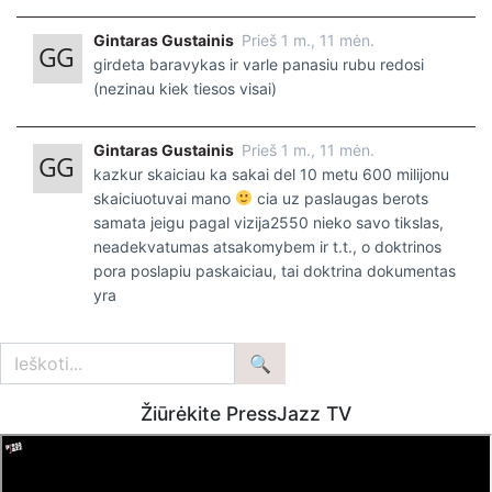
Gintaras Gustainis
Prieš 1 m., 11 mėn.
girdeta baravykas ir varle panasiu rubu redosi
(nezinau kiek tiesos visai)
Gintaras Gustainis
Prieš 1 m., 11 mėn.
kazkur skaiciau ka sakai del 10 metu 600 milijonu
skaiciuotuvai mano
cia uz paslaugas berots
samata jeigu pagal vizija2550 nieko savo tikslas,
neadekvatumas atsakomybem ir t.t., o doktrinos
pora poslapiu paskaiciau, tai doktrina dokumentas
yra
Žiūrėkite PressJazz TV