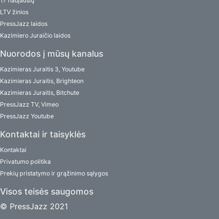
17 naujausių
LTV žinios
PressJazz laidos
Kazimiero Juraičio laidos
Nuorodos į mūsų kanalus
Kazimieras Juraitis 3, Youtube
Kazimieras Juraitis, Brighteon
Kazimieras Juraitis, Bitchute
PressJazz TV, Vimeo
PressJazz Youtube
Kontaktai ir taisyklės
Kontaktai
Privatumo politika
Prekių pristatymo ir grąžinimo sąlygos
Visos teisės saugomos
© PressJazz 2021