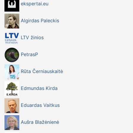
ekspertai.eu
Algirdas Paleckis
LTV žinios
PetrasP
Rūta Černiauskaitė
Edmundas Kirda
Eduardas Vaitkus
Aušra Blažėnienė