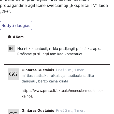
propagandinė agitacinė šviečiamoji „Ekspertai TV“ laida
„2K+“.
Kiti mūsų kanalai:
Ekspertai.eu Telegram'e – https://t.me/ekspertaiTelegram
Dailymotion: https://www.dailymotion.com/ekspertai
4
Kom.
https://www.ekspertai.eu
Norint komentuoti, reikia prisijungti prie tinklalapio.
Mūsų veikla galima tik dėka skaitytojų ir žiūrovų, mus
Prašome
prisijungti
tam kad komentuoti
paremti galima šiais būdais:
VšĮ „Ekspertai.eu“ per PayPal paspaudę šią nuorodą –
Gintaras Gustainis
Prieš 2 m., 1 mėn.
https://www.paypal.com/paypalme/Ekspertaieu?
mirties statistika reikalauja, tautieciu sasliko
locale.x=en_US
daugiau , berzo kaina krinta
https://www.pmsa.lt/aktualu/menesio-medienos-
kainos/
Gintaras Gustainis
Prieš 2 m., 1 mėn.