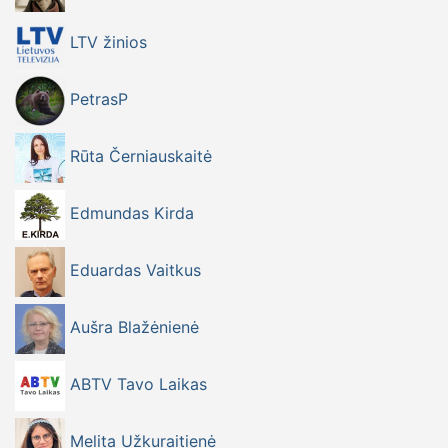
LTV žinios
PetrasP
Rūta Černiauskaitė
Edmundas Kirda
Eduardas Vaitkus
Aušra Blažėnienė
ABTV Tavo Laikas
Melita Užkuraitienė