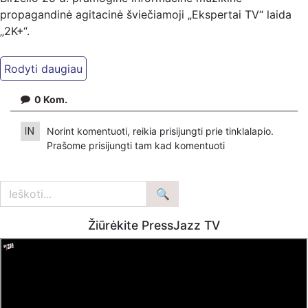
propagandinė agitacinė šviečiamoji „Ekspertai TV“ laida
„2K+“.
Kiti mūsų kanalai:
Ekspertai.eu Telegram'e – https://t.me/ekspertaiTelegram
Dailymotion: https://www.dailymotion.com/ekspertai
0
Kom.
https://www.ekspertai.eu
Norint komentuoti, reikia prisijungti prie tinklalapio.
Mūsų veikla galima tik dėka skaitytojų ir žiūrovų, mus
Prašome
prisijungti
tam kad komentuoti
paremti galima šiais būdais:
VšĮ „Ekspertai.eu“ per PayPal paspaudę šią nuorodą –
https://www.paypal.com/paypalme/Ekspertaieu?
locale.x=en_US
Žiūrėkite PressJazz TV