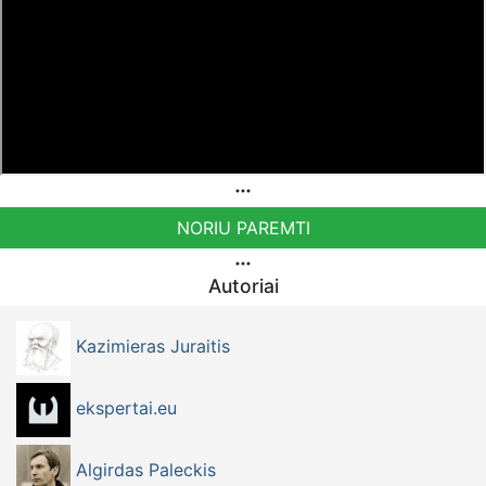
NORIU PAREMTI
Autoriai
Kazimieras Juraitis
ekspertai.eu
Algirdas Paleckis