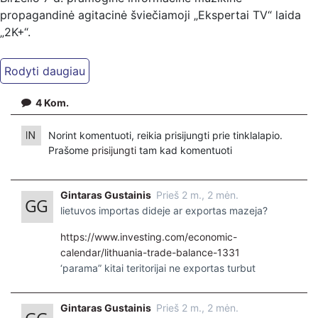
propagandinė agitacinė šviečiamoji „Ekspertai TV“ laida
„2K+“.
Kiti mūsų kanalai:
Ekspertai.eu Telegram'e – https://t.me/ekspertaiTelegram
Dailymotion: https://www.dailymotion.com/ekspertai
4
Kom.
https://www.ekspertai.eu
Norint komentuoti, reikia prisijungti prie tinklalapio.
Mūsų veikla galima tik dėka skaitytojų ir žiūrovų, mus
Prašome
prisijungti
tam kad komentuoti
paremti galima šiais būdais:
VšĮ „Ekspertai.eu“ per PayPal paspaudę šią nuorodą –
Gintaras Gustainis
Prieš 2 m., 2 mėn.
https://www.paypal.com/paypalme/Ekspertaieu?
lietuvos importas dideje ar exportas mazeja?
locale.x=en_US
https://www.investing.com/economic-
calendar/lithuania-trade-balance-1331
‘parama” kitai teritorijai ne exportas turbut
Gintaras Gustainis
Prieš 2 m., 2 mėn.