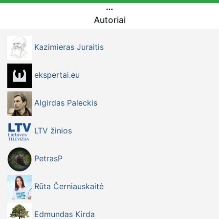
Autoriai
Kazimieras Juraitis
ekspertai.eu
Algirdas Paleckis
LTV žinios
PetrasP
Rūta Černiauskaitė
Edmundas Kirda