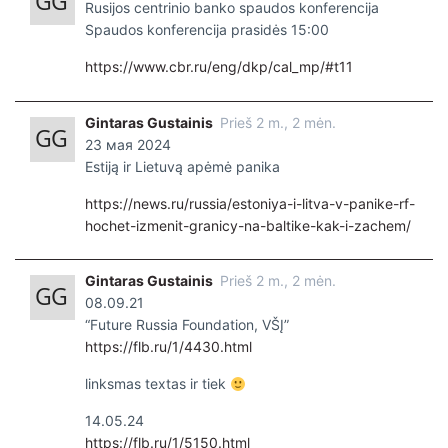
Rusijos centrinio banko spaudos konferencija
Spaudos konferencija prasidės 15:00
https://www.cbr.ru/eng/dkp/cal_mp/#t11
Gintaras Gustainis
Prieš 2 m., 2 mėn.
23 мая 2024
Estiją ir Lietuvą apėmė panika
https://news.ru/russia/estoniya-i-litva-v-panike-rf-
hochet-izmenit-granicy-na-baltike-kak-i-zachem/
Gintaras Gustainis
Prieš 2 m., 2 mėn.
08.09.21
“Future Russia Foundation, VŠĮ”
https://flb.ru/1/4430.html
linksmas textas ir tiek
14.05.24
https://flb.ru/1/5150.html