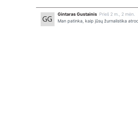
locale.x=en_US
Gintaras Gustainis
Prieš 2 m., 2 mėn.
Man patinka, kaip jūsų žurnalistika atro