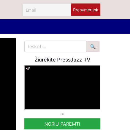
Žiūrėkite PressJazz TV
NORIU PAREMTI