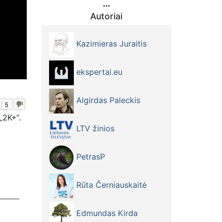
Autoriai
Kazimieras Juraitis
ekspertai.eu
Algirdas Paleckis
5
„2K+“.
LTV žinios
PetrasP
Rūta Černiauskaitė
Edmundas Kirda