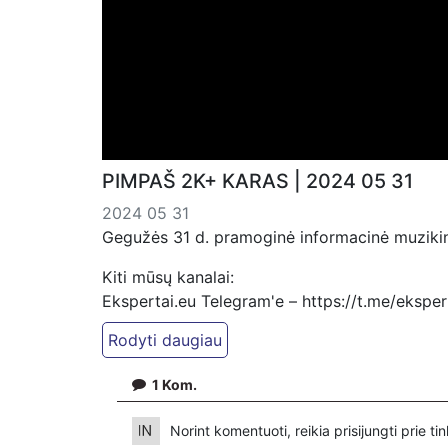
PIMPAŠ 2K+ KARAS | 2024 05 31
2024 05 31
Gegužės 31 d. pramoginė informacinė muzikinė
Kiti mūsų kanalai:
Ekspertai.eu Telegram'e – https://t.me/ekspe
Dailymotion: https://www.dailymotion.com/ek
https://www.ekspertai.eu
1
Kom.
Mūsų veikla galima tik dėka skaitytojų ir žiūr
VšĮ „Ekspertai.eu“ per PayPal paspaudę šią 
Norint komentuoti, reikia prisijungti prie t