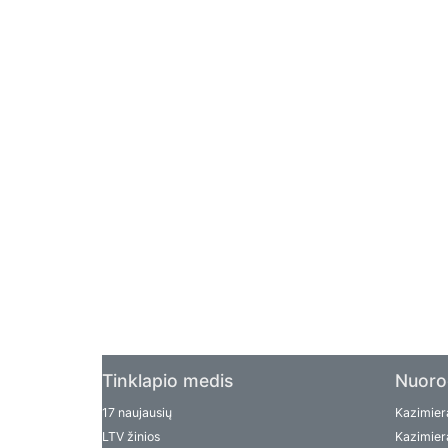
Tinklapio medis
Nuoro
17 naujausių
Kazimiera
LTV žinios
Kazimiera