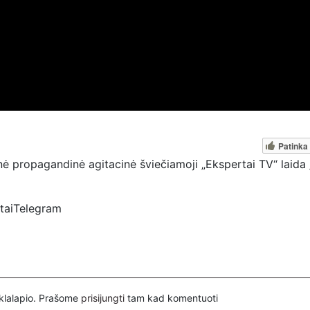
Patinka
 propagandinė agitacinė šviečiamoji „Ekspertai TV“ laida 
rtaiTelegram
spertai
ovų, mus paremti galima šiais būdais:
nuorodą – https://www.paypal.com/paypalme/Ekspertaieu?
inklalapio. Prašome
prisijungti
tam kad komentuoti