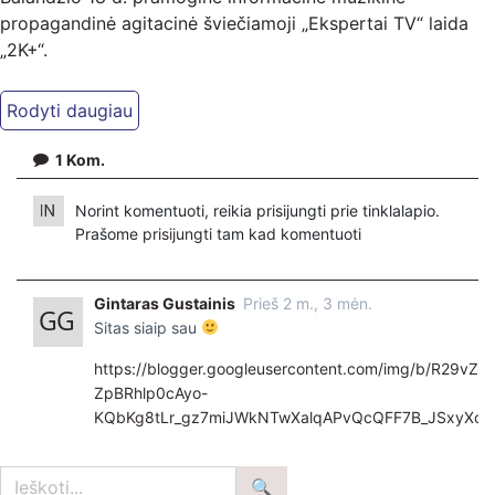
propagandinė agitacinė šviečiamoji „Ekspertai TV“ laida
„2K+“.
Kiti mūsų kanalai:
Ekspertai.eu Telegram'e – https://t.me/ekspertaiTelegram
Dailymotion: https://www.dailymotion.com/ekspertai
1
Kom.
https://www.ekspertai.eu
Norint komentuoti, reikia prisijungti prie tinklalapio.
Mūsų veikla galima tik dėka skaitytojų ir žiūrovų, mus
Prašome
prisijungti
tam kad komentuoti
paremti galima šiais būdais:
VšĮ „Ekspertai.eu“ per PayPal paspaudę šią nuorodą –
Gintaras Gustainis
Prieš 2 m., 3 mėn.
https://www.paypal.com/paypalme/Ekspertaieu?
Sitas siaip sau
locale.x=en_US
https://blogger.googleusercontent.com/img/b/R29
ZpBRhlp0cAyo-
KQbKg8tLr_gz7miJWkNTwXalqAPvQcQFF7B_JSxyXor