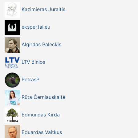
Kazimieras Juraitis
ekspertai.eu
Algirdas Paleckis
LTV žinios
PetrasP
Rūta Černiauskaitė
Edmundas Kirda
Eduardas Vaitkus