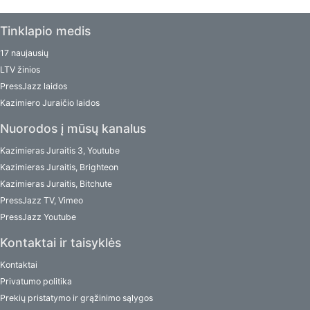
Tinklapio medis
17 naujausių
LTV žinios
PressJazz laidos
Kazimiero Juraičio laidos
Nuorodos į mūsų kanalus
Kazimieras Juraitis 3, Youtube
Kazimieras Juraitis, Brighteon
Kazimieras Juraitis, Bitchute
PressJazz TV, Vimeo
PressJazz Youtube
Kontaktai ir taisyklės
Kontaktai
Privatumo politika
Prekių pristatymo ir grąžinimo sąlygos