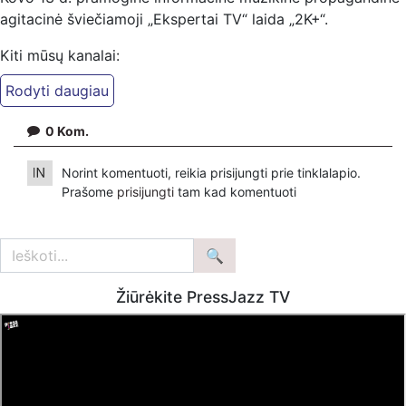
agitacinė šviečiamoji „Ekspertai TV“ laida „2K+“.
Kiti mūsų kanalai:
Ekspertai.eu Telegram'e – https://t.me/ekspertaiTelegram
Dailymotion: https://www.dailymotion.com/ekspertai
0
Kom.
https://www.ekspertai.eu
Mūsų veikla galima tik dėka skaitytojų ir žiūrovų, mus
Norint komentuoti, reikia prisijungti prie tinklalapio.
paremti galima šiais būdais:
Prašome
prisijungti
tam kad komentuoti
VšĮ „Ekspertai.eu“ per PayPal paspaudę šią nuorodą –
https://www.paypal.com/paypalme/Ekspertaieu?
locale.x=en_US
Žiūrėkite PressJazz TV