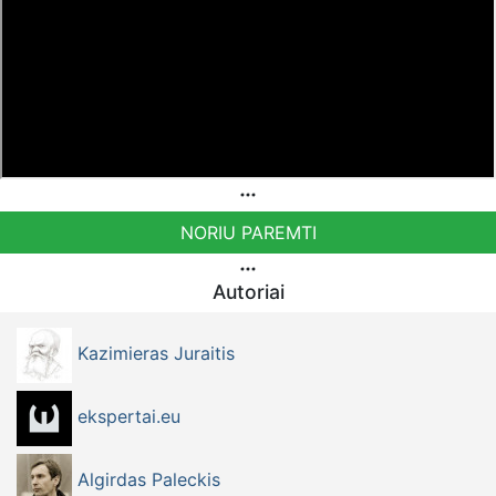
NORIU PAREMTI
Autoriai
Kazimieras Juraitis
ekspertai.eu
Algirdas Paleckis