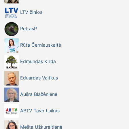
LTV žinios
PetrasP
Rūta Černiauskaitė
Edmundas Kirda
Eduardas Vaitkus
Aušra Blažėnienė
ABTV Tavo Laikas
Melita Užkuraitienė