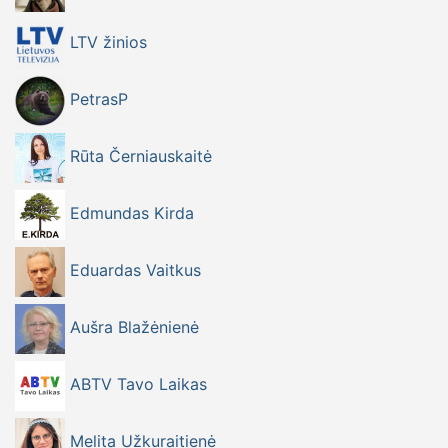
LTV žinios
PetrasP
Rūta Černiauskaitė
Edmundas Kirda
Eduardas Vaitkus
Aušra Blažėnienė
ABTV Tavo Laikas
Melita Užkuraitienė