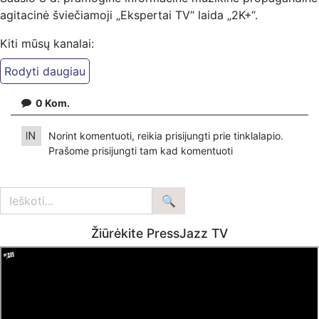
agitacinė šviečiamoji „Ekspertai TV“ laida „2K+“.
Kiti mūsų kanalai:
Ekspertai.eu Telegram'e – https://t.me/ekspertaiTelegram
Dailymotion: https://www.dailymotion.com/ekspertai
0
Kom.
https://www.ekspertai.eu
Mūsų veikla galima tik dėka skaitytojų ir žiūrovų, mus
Norint komentuoti, reikia prisijungti prie tinklalapio.
paremti galima šiais būdais:
Prašome
prisijungti
tam kad komentuoti
VšĮ „Ekspertai.eu“ per PayPal paspaudę šią nuorodą –
https://www.paypal.com/paypalme/Ekspertaieu?
locale.x=en_US
Žiūrėkite PressJazz TV