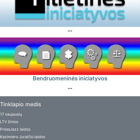
Bendruomeninės iniciatyvos
Tinklapio medis
17 naujausių
LTV žinios
PressJazz laidos
Kazimiero Juraičio laidos