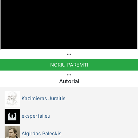
NORIU PAREMTI
Autoriai
Kazimieras Juraitis
ekspertai.eu
Algirdas Paleckis