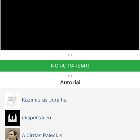
NORIU PAREMTI
Autoriai
Kazimieras Juraitis
ekspertai.eu
Algirdas Paleckis