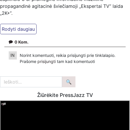
propagandinė agitacinė šviečiamoji „Ekspertai TV“ laida
„2K+“.
Kiti mūsų kanalai:
Ekspertai.eu Telegram'e – https://t.me/ekspertaiTelegram
Dailymotion: https://www.dailymotion.com/ekspertai
0
Kom.
https://www.ekspertai.eu
Norint komentuoti, reikia prisijungti prie tinklalapio.
Mūsų veikla galima tik dėka skaitytojų ir žiūrovų, mus
Prašome
prisijungti
tam kad komentuoti
paremti galima šiais būdais:
VšĮ „Ekspertai.eu“ per PayPal paspaudę šią nuorodą –
https://www.paypal.com/paypalme/Ekspertaieu?
locale.x=en_US
Žiūrėkite PressJazz TV