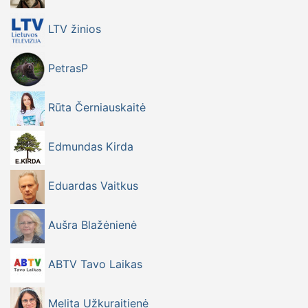
LTV žinios
PetrasP
Rūta Černiauskaitė
Edmundas Kirda
Eduardas Vaitkus
Aušra Blažėnienė
ABTV Tavo Laikas
Melita Užkuraitienė